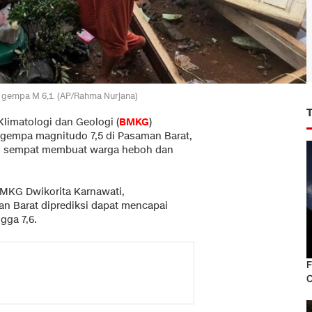
 gempa M 6,1. (AP/Rahma Nurjana)
limatologi dan Geologi (
BMKG
)
 gempa magnitudo 7,5 di Pasaman Barat,
ini sempat membuat warga heboh dan
 BMKG Dwikorita Karnawati,
an Barat diprediksi dapat mencapai
gga 7,6.
F
C