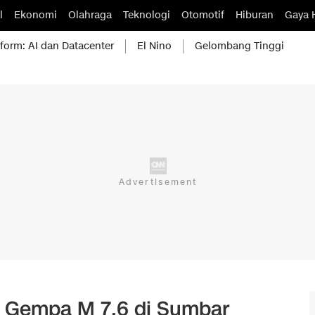
l
Ekonomi
Olahraga
Teknologi
Otomotif
Hiburan
Gaya 
form: AI dan Datacenter
El Nino
Gelombang Tinggi
 Gempa M 7,6 di Sumbar