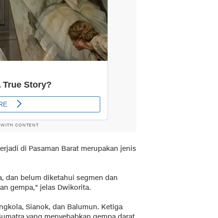
 WITH CONTENT
rjadi di Pasaman Barat merupakan jenis
a, dan belum diketahui segmen dan
 gempa," jelas Dwikorita.
ngkola, Sianok, dan Balumun. Ketiga
Sumatra yang menyebabkan gempa darat