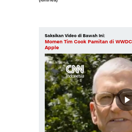
(lom/fea)
Saksikan Video di Bawah Ini:
Momen Tim Cook Pamitan di WWDC
Apple