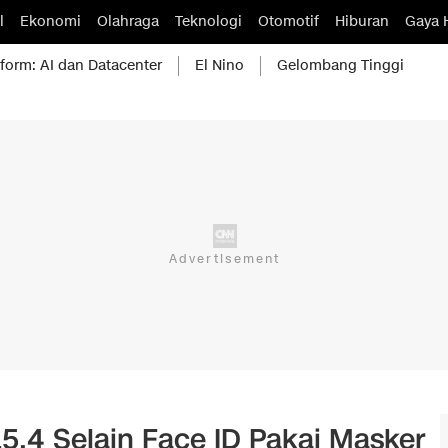
l
Ekonomi
Olahraga
Teknologi
Otomotif
Hiburan
Gaya 
form: AI dan Datacenter
El Nino
Gelombang Tinggi
15.4 Selain Face ID Pakai Masker