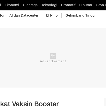
l
Ekonomi
Olahraga
Teknologi
Otomotif
Hiburan
Gaya 
form: AI dan Datacenter
El Nino
Gelombang Tinggi
ikat Vaksin Booster