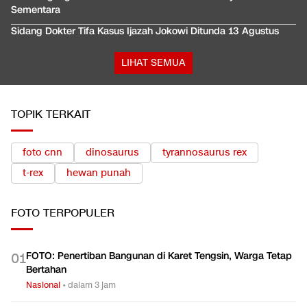
Sementara
Sidang Dokter Tifa Kasus Ijazah Jokowi Ditunda 13 Agustus
LIHAT SEMUA
TOPIK TERKAIT
foto cnn
dinosaurus
tyrannosaurus rex
t-rex
hewan punah
FOTO
TERPOPULER
FOTO: Penertiban Bangunan di Karet Tengsin, Warga Tetap
0
1
Bertahan
Nasional
•
dalam 3 jam