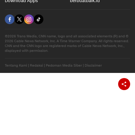
Download Apps
berbuatbaik.id
©2026 Trans Media, CNN name, logo and all associated elements (R) and ©
2026 Cable News Network, Inc. A Time Warner Company. All rights reserved.
CNN and the CNN logo are registered marks of Cable News Network, Inc.,
displayed with permission.
Tentang Kami
|
Redaksi
|
Pedoman Media Siber
|
Disclaimer