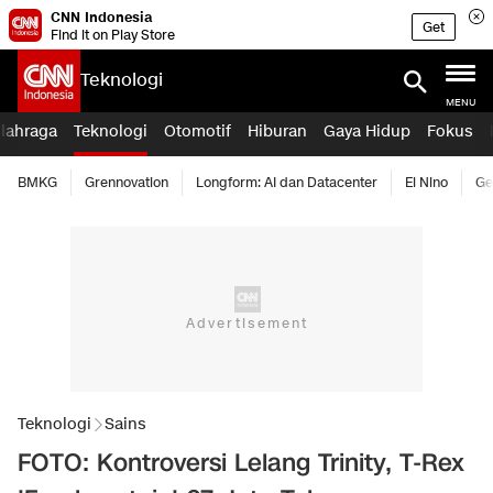
CNN Indonesia
Get
Find it on Play Store
Teknologi
MENU
lahraga
Teknologi
Otomotif
Hiburan
Gaya Hidup
Fokus
BMKG
Grennovation
Longform: AI dan Datacenter
El Nino
Ge
Teknologi
Sains
FOTO: Kontroversi Lelang Trinity, T-Rex