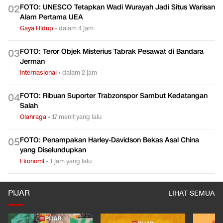
FOTO: UNESCO Tetapkan Wadi Wurayah Jadi Situs Warisan
0
2
Alam Pertama UEA
Gaya Hidup
•
dalam 4 jam
FOTO: Teror Objek Misterius Tabrak Pesawat di Bandara
0
3
Jerman
Internasional
•
dalam 2 jam
FOTO: Ribuan Suporter Trabzonspor Sambut Kedatangan
0
4
Salah
Olahraga
•
17 menit yang lalu
FOTO: Penampakan Harley-Davidson Bekas Asal China
0
5
yang Diselundupkan
Ekonomi
•
1 jam yang lalu
PIJAR
LIHAT SEMUA