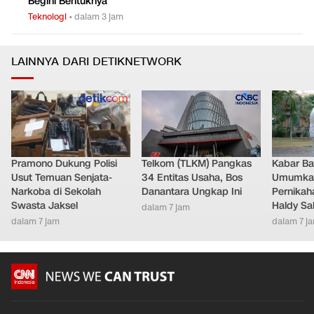
Begini Bentuknya
Teknologi
•
dalam 3 jam
LAINNYA DARI DETIKNETWORK
Pramono Dukung Polisi
Telkom (TLKM) Pangkas
Kabar Bah
Usut Temuan Senjata-
34 Entitas Usaha, Bos
Umumkan
Narkoba di Sekolah
Danantara Ungkap Ini
Pernikah
Swasta Jaksel
Haldy Sa
dalam 7 jam
dalam 7 jam
dalam 7 j