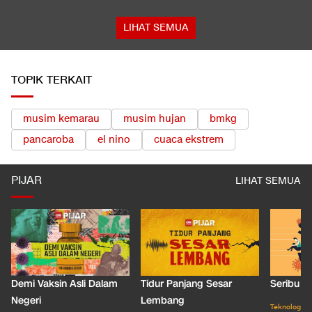
LIHAT SEMUA
TOPIK TERKAIT
musim kemarau
musim hujan
bmkg
pancaroba
el nino
cuaca ekstrem
PIJAR
LIHAT SEMUA
Demi Vaksin Asli Dalam
Tidur Panjang Sesar
Seribu J
Negeri
Lembang
Teknologi