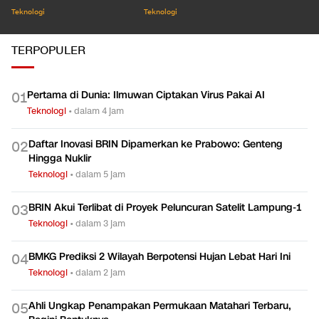
Teknologi
Teknologi
TERPOPULER
Pertama di Dunia: Ilmuwan Ciptakan Virus Pakai AI
0
1
Teknologi
•
dalam 4 jam
Daftar Inovasi BRIN Dipamerkan ke Prabowo: Genteng
0
2
Hingga Nuklir
Teknologi
•
dalam 5 jam
BRIN Akui Terlibat di Proyek Peluncuran Satelit Lampung-1
0
3
Teknologi
•
dalam 3 jam
BMKG Prediksi 2 Wilayah Berpotensi Hujan Lebat Hari Ini
0
4
Teknologi
•
dalam 2 jam
Ahli Ungkap Penampakan Permukaan Matahari Terbaru,
0
5