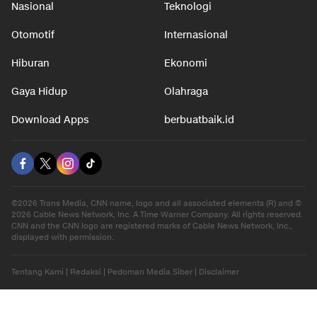
Nasional
Teknologi
Otomotif
Internasional
Hiburan
Ekonomi
Gaya Hidup
Olahraga
Download Apps
berbuatbaik.id
©2026 Trans Media, CNN name, logo and all associated elements (R) and ©
2026 Cable News Network, Inc. A Time Warner Company. All rights reserved.
CNN and the CNN logo are registered marks of Cable News Network, Inc.,
displayed with permission.
Tentang Kami
|
Redaksi
|
Pedoman Media Siber
|
Disclaimer