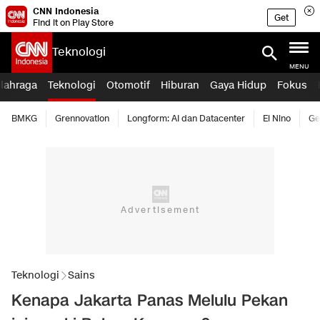
CNN Indonesia
Get
Find it on Play Store
Teknologi
MENU
lahraga
Teknologi
Otomotif
Hiburan
Gaya Hidup
Fokus
BMKG
Grennovation
Longform: AI dan Datacenter
El Nino
Ge
Teknologi
Sains
Kenapa Jakarta Panas Melulu Pekan