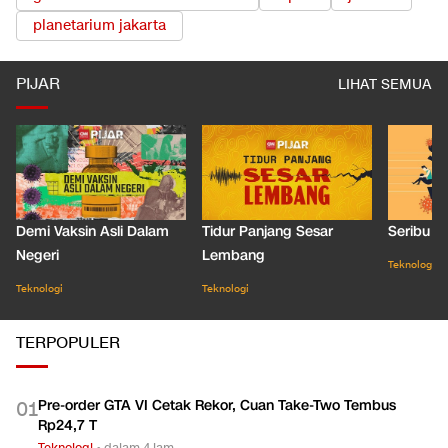
planetarium jakarta
PIJAR
LIHAT SEMUA
Demi Vaksin Asli Dalam
Tidur Panjang Sesar
Seribu J
Negeri
Lembang
Teknologi
Teknologi
Teknologi
TERPOPULER
Pre-order GTA VI Cetak Rekor, Cuan Take-Two Tembus
0
1
Rp24,7 T
Teknologi
•
dalam 4 jam