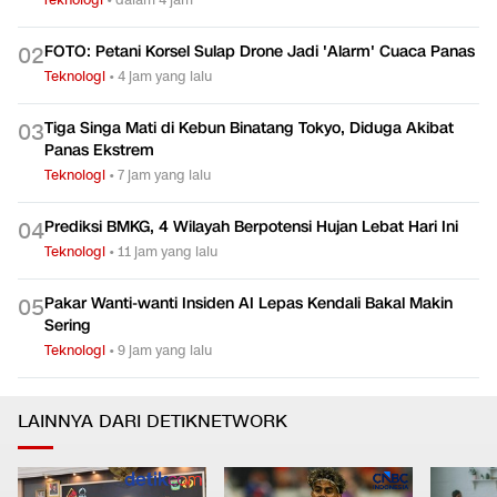
FOTO: Petani Korsel Sulap Drone Jadi 'Alarm' Cuaca Panas
0
2
Teknologi
•
4 jam yang lalu
Tiga Singa Mati di Kebun Binatang Tokyo, Diduga Akibat
0
3
Panas Ekstrem
Teknologi
•
7 jam yang lalu
Prediksi BMKG, 4 Wilayah Berpotensi Hujan Lebat Hari Ini
0
4
Teknologi
•
11 jam yang lalu
Pakar Wanti-wanti Insiden AI Lepas Kendali Bakal Makin
0
5
Sering
Teknologi
•
9 jam yang lalu
LAINNYA DARI DETIKNETWORK