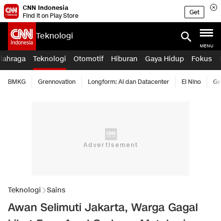
CNN Indonesia
Get
Find it on Play Store
Teknologi
MENU
lahraga
Teknologi
Otomotif
Hiburan
Gaya Hidup
Fokus
BMKG
Grennovation
Longform: AI dan Datacenter
El Nino
Ge
Teknologi
Sains
Awan Selimuti Jakarta, Warga Gagal