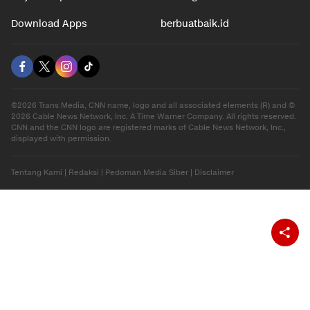
Download Apps
berbuatbaik.id
©2026 Trans Media, CNN name, logo and all associated elements (R) and ©
2026 Cable News Network, Inc. A Time Warner Company. All rights reserved.
CNN and the CNN logo are registered marks of Cable News Network, Inc.,
displayed with permission.
Tentang Kami
|
Redaksi
|
Pedoman Media Siber
|
Disclaimer