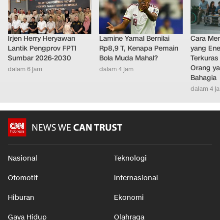
Irjen Herry Heryawan
Lamine Yamal Bernilai
Cara Men
Lantik Pengprov FPTI
Rp8,9 T, Kenapa Pemain
yang Ene
Sumbar 2026-2030
Bola Muda Mahal?
Terkuras
Orang ya
dalam 6 jam
dalam 4 jam
Bahagia
dalam 4 j
Nasional
Teknologi
Otomotif
Internasional
Hiburan
Ekonomi
Gaya Hidup
Olahraga