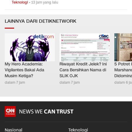
Teknologi
•
13 jam yang lalu
LAINNYA DARI DETIKNETWORK
My Hero Academia:
Riwayat Kredit Jelek? Ini
5 Potret
Vigilantes Bakal Ada
Cara Bersihkan Nama di
Marshand
Musim Ketiga?
SLIK OJK
Didomina
dalam 7 jam
dalam 7 jam
dalam 6 j
Nasional
Teknologi