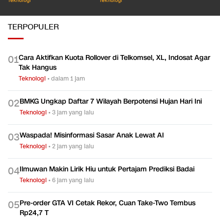
Teknologi
Teknologi
TERPOPULER
Cara Aktifkan Kuota Rollover di Telkomsel, XL, Indosat Agar
0
1
Tak Hangus
Teknologi
•
dalam 1 jam
BMKG Ungkap Daftar 7 Wilayah Berpotensi Hujan Hari Ini
0
2
Teknologi
•
3 jam yang lalu
Waspada! Misinformasi Sasar Anak Lewat AI
0
3
Teknologi
•
2 jam yang lalu
Ilmuwan Makin Lirik Hiu untuk Pertajam Prediksi Badai
0
4
Teknologi
•
6 jam yang lalu
Pre-order GTA VI Cetak Rekor, Cuan Take-Two Tembus
0
5
Rp24,7 T