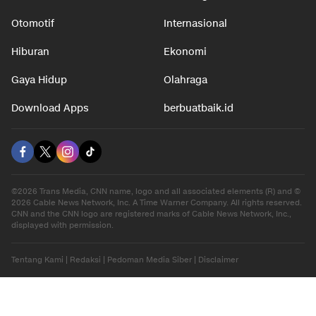
Otomotif
Internasional
Hiburan
Ekonomi
Gaya Hidup
Olahraga
Download Apps
berbuatbaik.id
©2026 Trans Media, CNN name, logo and all associated elements (R) and ©
2026 Cable News Network, Inc. A Time Warner Company. All rights reserved.
CNN and the CNN logo are registered marks of Cable News Network, Inc.,
displayed with permission.
Tentang Kami
|
Redaksi
|
Pedoman Media Siber
|
Disclaimer