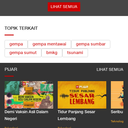
LIHAT SEMUA
TOPIK TERKAIT
gempa
gempa mentawai
gempa sumbar
gempa sumut
bmkg
tsunami
PIJAR
LIHAT SEMUA
Demi Vaksin Asli Dalam
Tidur Panjang Sesar
Seribu J
Negeri
Lembang
Teknologi