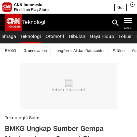
CNN Indonesia
Get
Find it on Play Store
Teknologi
MENU
lahraga
Teknologi
Otomotif
Hiburan
Gaya Hidup
Fokus
BMKG
Grennovation
Longform: AI dan Datacenter
El Nino
Ge
Teknologi
Sains
BMKG Ungkap Sumber Gempa