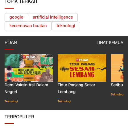
TOPIK TERKAIT
google
artificial intelligence
kecerdasan buatan
teknologi
PIJAR
LIHAT SEMUA
Demi Vaksin Asli Dalam
Tidur Panjang Sesar
Seribu J
Negeri
Lembang
Teknologi
Teknologi
Teknologi
TERPOPULER