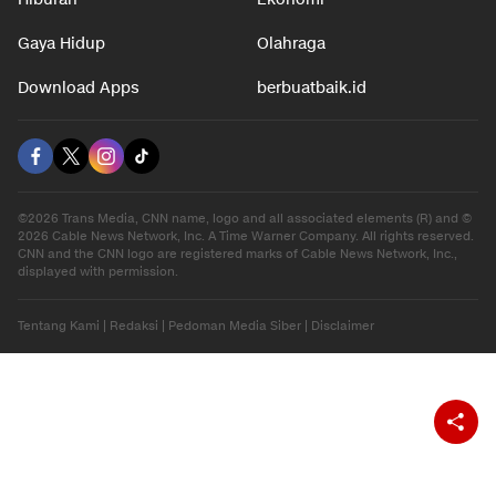
Gaya Hidup
Olahraga
Download Apps
berbuatbaik.id
©2026 Trans Media, CNN name, logo and all associated elements (R) and ©
2026 Cable News Network, Inc. A Time Warner Company. All rights reserved.
CNN and the CNN logo are registered marks of Cable News Network, Inc.,
displayed with permission.
Tentang Kami
|
Redaksi
|
Pedoman Media Siber
|
Disclaimer