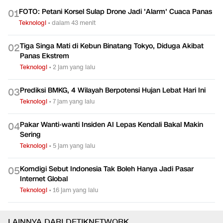
FOTO: Petani Korsel Sulap Drone Jadi 'Alarm' Cuaca Panas
0
1
Teknologi
•
dalam 43 menit
Tiga Singa Mati di Kebun Binatang Tokyo, Diduga Akibat
0
2
Panas Ekstrem
Teknologi
•
2 jam yang lalu
Prediksi BMKG, 4 Wilayah Berpotensi Hujan Lebat Hari Ini
0
3
Teknologi
•
7 jam yang lalu
Pakar Wanti-wanti Insiden AI Lepas Kendali Bakal Makin
0
4
Sering
Teknologi
•
5 jam yang lalu
Komdigi Sebut Indonesia Tak Boleh Hanya Jadi Pasar
0
5
Internet Global
Teknologi
•
16 jam yang lalu
LAINNYA DARI DETIKNETWORK