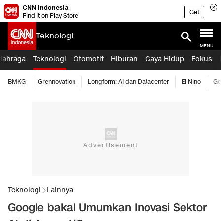
CNN Indonesia
Get
Find it on Play Store
Teknologi
MENU
lahraga
Teknologi
Otomotif
Hiburan
Gaya Hidup
Fokus
BMKG
Grennovation
Longform: AI dan Datacenter
El Nino
Ge
Teknologi
Lainnya
Google bakal Umumkan Inovasi Sektor