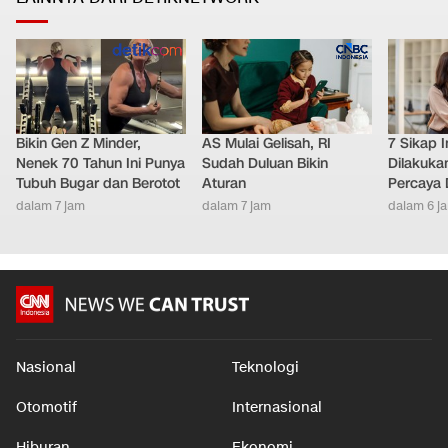
Bikin Gen Z Minder,
AS Mulai Gelisah, RI
7 Sikap I
Nenek 70 Tahun Ini Punya
Sudah Duluan Bikin
Dilakuka
Tubuh Bugar dan Berotot
Aturan
Percaya D
dalam 7 jam
dalam 7 jam
dalam 6 j
Nasional
Teknologi
Otomotif
Internasional
Hiburan
Ekonomi