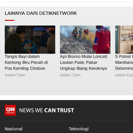
LAINNYA DARI DETIKNETWORK
Tangis Bayi dalam
Api Bromo Mulai Loncati
5 Potret
Kantong Biru Pecah di
Lautan Pasir, Pakar
Marshand
Pos Kamling Cirebon
Ungkap Biang Keroknya
Didomina
dalam 7 jam
dalam 7 jam
dalam 6 j
Nasional
Teknologi