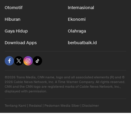
Otomotif
Internasional
Hiburan
Ekonomi
Gaya Hidup
Olahraga
Download Apps
berbuatbaik.id
©2026 Trans Media, CNN name, logo and all associated elements (R) and ©
2026 Cable News Network, Inc. A Time Warner Company. All rights reserved.
CNN and the CNN logo are registered marks of Cable News Network, Inc.,
displayed with permission.
Tentang Kami
|
Redaksi
|
Pedoman Media Siber
|
Disclaimer