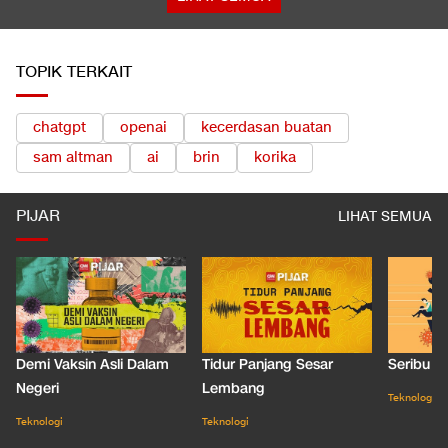
TOPIK TERKAIT
chatgpt
openai
kecerdasan buatan
sam altman
ai
brin
korika
PIJAR
LIHAT SEMUA
Demi Vaksin Asli Dalam
Tidur Panjang Sesar
Seribu J
Negeri
Lembang
Teknologi
Teknologi
Teknologi