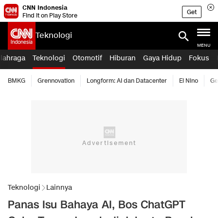
CNN Indonesia
Get
Find it on Play Store
Teknologi
MENU
lahraga
Teknologi
Otomotif
Hiburan
Gaya Hidup
Fokus
BMKG
Grennovation
Longform: AI dan Datacenter
El Nino
Ge
Teknologi
Lainnya
Panas Isu Bahaya AI, Bos ChatGPT