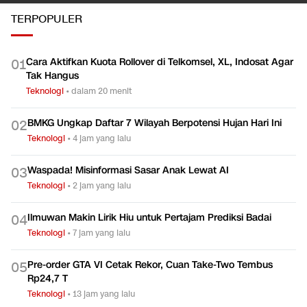
TERPOPULER
Cara Aktifkan Kuota Rollover di Telkomsel, XL, Indosat Agar
0
1
Tak Hangus
Teknologi
•
dalam 20 menit
BMKG Ungkap Daftar 7 Wilayah Berpotensi Hujan Hari Ini
0
2
Teknologi
•
4 jam yang lalu
Waspada! Misinformasi Sasar Anak Lewat AI
0
3
Teknologi
•
2 jam yang lalu
Ilmuwan Makin Lirik Hiu untuk Pertajam Prediksi Badai
0
4
Teknologi
•
7 jam yang lalu
Pre-order GTA VI Cetak Rekor, Cuan Take-Two Tembus
0
5
Rp24,7 T
Teknologi
•
13 jam yang lalu