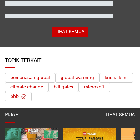
Hasil Kualifikasi MotoGP Inggris: Martin Tercepat, Marquez
Selamat
Video Mesum 'Yang Wis Yang' Banyuwangi, Pemeran Pria Jadi
Tersangka
Jusuf Hamka Borong 61 Land Cruiser FJ di GIIAS 2026
LIHAT SEMUA
TOPIK TERKAIT
pemanasan global
global warming
krisis iklim
climate change
bill gates
microsoft
pbb
PIJAR
LIHAT SEMUA