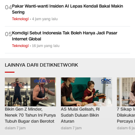
Prediksi BMKG, 4 Wilayah Berpotensi Hujan Lebat Hari Ini
0
3
Teknologi
•
6 jam yang lalu
Pakar Wanti-wanti Insiden AI Lepas Kendali Bakal Makin
0
4
Sering
Teknologi
•
4 jam yang lalu
Komdigi Sebut Indonesia Tak Boleh Hanya Jadi Pasar
0
5
Internet Global
Teknologi
•
16 jam yang lalu
LAINNYA DARI DETIKNETWORK
Bikin Gen Z Minder,
AS Mulai Gelisah, RI
7 Sikap I
Nenek 70 Tahun Ini Punya
Sudah Duluan Bikin
Dilakuka