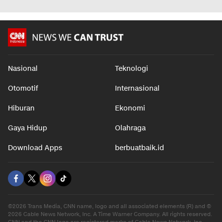
Tubuh Bugar dan Berotot
Aturan
Percaya D
dalam 7 jam
dalam 7 jam
dalam 6 j
Nasional
Teknologi
Otomotif
Internasional
Hiburan
Ekonomi
Gaya Hidup
Olahraga
Download Apps
berbuatbaik.id