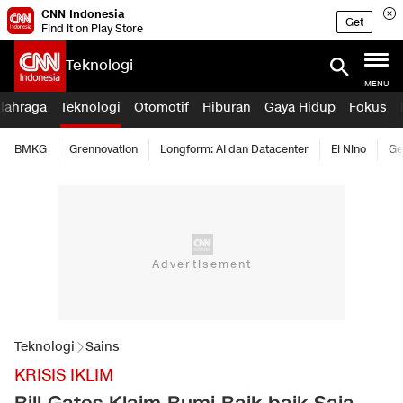
CNN Indonesia
Get
Find it on Play Store
Teknologi
MENU
lahraga
Teknologi
Otomotif
Hiburan
Gaya Hidup
Fokus
BMKG
Grennovation
Longform: AI dan Datacenter
El Nino
Ge
Teknologi
Sains
KRISIS IKLIM