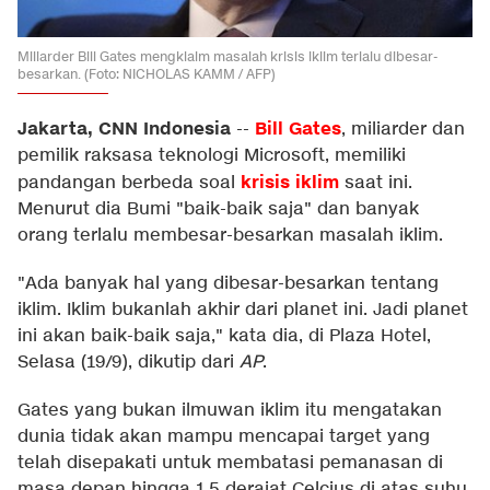
Miliarder Bill Gates mengklaim masalah krisis iklim terlalu dibesar-
besarkan. (Foto: NICHOLAS KAMM / AFP)
Jakarta, CNN Indonesia
Bill Gates
--
, miliarder dan
pemilik raksasa teknologi Microsoft, memiliki
krisis iklim
pandangan berbeda soal
saat ini.
Menurut dia Bumi "baik-baik saja" dan banyak
orang terlalu membesar-besarkan masalah iklim.
"Ada banyak hal yang dibesar-besarkan tentang
iklim. Iklim bukanlah akhir dari planet ini. Jadi planet
ini akan baik-baik saja," kata dia, di Plaza Hotel,
Selasa (19/9), dikutip dari
AP
.
Gates yang bukan ilmuwan iklim itu mengatakan
dunia tidak akan mampu mencapai target yang
telah disepakati untuk membatasi pemanasan di
masa depan hingga 1,5 derajat Celcius di atas suhu