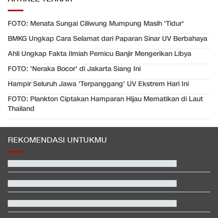
FOTO: Menata Sungai Ciliwung Mumpung Masih 'Tidur'
BMKG Ungkap Cara Selamat dari Paparan Sinar UV Berbahaya
Ahli Ungkap Fakta Ilmiah Pemicu Banjir Mengerikan Libya
FOTO: 'Neraka Bocor' di Jakarta Siang Ini
Hampir Seluruh Jawa 'Terpanggang' UV Ekstrem Hari Ini
FOTO: Plankton Ciptakan Hamparan Hijau Mematikan di Laut
Thailand
REKOMENDASI UNTUKMU
Hashim Djojohadikusumo Kukuhkan 20 Ormas Baru Kawal
Program Pemerintah
Kontroversi Wasit Batalkan Kartu Merah Pemain Singapura di
Piala AFF
Pelobi Israel Bersiap Jegal Calon Senator Muslim AS El Sayed