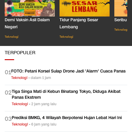
Demi Vaksin Asli Dalam
Tidur Panjang Sesar
Seribu J
Negeri
Lembang
Teknologi
Teknologi
Teknologi
TERPOPULER
FOTO: Petani Korsel Sulap Drone Jadi 'Alarm' Cuaca Panas
0
1
Teknologi
•
dalam 1 jam
Tiga Singa Mati di Kebun Binatang Tokyo, Diduga Akibat
0
2
Panas Ekstrem
Teknologi
•
2 jam yang lalu