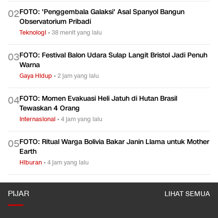
FOTO: 'Penggembala Galaksi' Asal Spanyol Bangun
0
2
Observatorium Pribadi
Teknologi
•
38 menit yang lalu
FOTO: Festival Balon Udara Sulap Langit Bristol Jadi Penuh
0
3
Warna
Gaya Hidup
•
2 jam yang lalu
FOTO: Momen Evakuasi Heli Jatuh di Hutan Brasil
0
4
Tewaskan 4 Orang
Internasional
•
4 jam yang lalu
FOTO: Ritual Warga Bolivia Bakar Janin Llama untuk Mother
0
5
Earth
Hiburan
•
4 jam yang lalu
PIJAR
LIHAT SEMUA