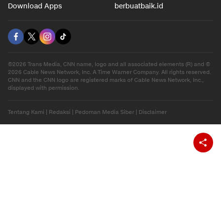
Download Apps
berbuatbaik.id
©2026 Trans Media, CNN name, logo and all associated elements (R) and ©
2026 Cable News Network, Inc. A Time Warner Company. All rights reserved.
CNN and the CNN logo are registered marks of Cable News Network, Inc.,
displayed with permission.
Tentang Kami
|
Redaksi
|
Pedoman Media Siber
|
Disclaimer