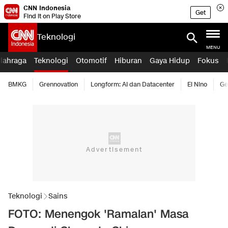
CNN Indonesia
Get
Find it on Play Store
Teknologi
MENU
lahraga
Teknologi
Otomotif
Hiburan
Gaya Hidup
Fokus
BMKG
Grennovation
Longform: AI dan Datacenter
El Nino
Ge
Teknologi
Sains
FOTO: Menengok 'Ramalan' Masa