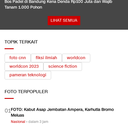
Bos Padel di Bandung Kena Denda Rp100 Juta dan Wajib
Tanam 1.000 Pohon
LIHAT SEMUA
TOPIK TERKAIT
foto cnn
fiksi ilmiah
worldcon
worldcon 2023
science fiction
pameran teknologi
FOTO
TERPOPULER
FOTO: Kabut Asap Jembatan Ampera, Karhutla Bromo
0
1
Meluas
Nasional
•
dalam 3 jam