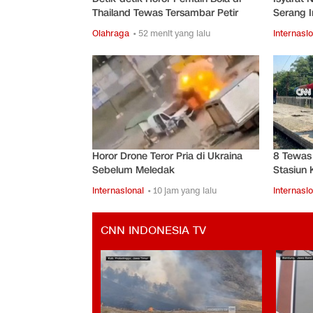
Thailand Tewas Tersambar Petir
Serang I
Olahraga
• 52 menit yang lalu
Internasio
Horor Drone Teror Pria di Ukraina
8 Tewas 
Sebelum Meledak
Stasiun 
Internasional
• 10 jam yang lalu
Internasio
CNN INDONESIA TV