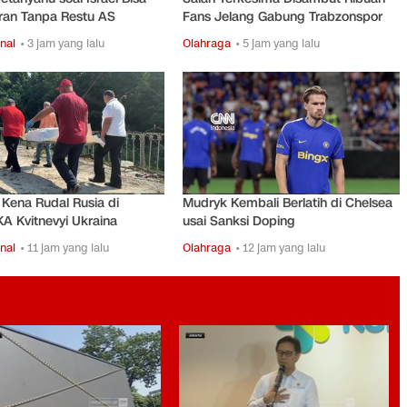
ran Tanpa Restu AS
Fans Jelang Gabung Trabzonspor
nal
• 3 jam yang lalu
Olahraga
• 5 jam yang lalu
Kena Rudal Rusia di
Mudryk Kembali Berlatih di Chelsea
KA Kvitnevyi Ukraina
usai Sanksi Doping
nal
• 11 jam yang lalu
Olahraga
• 12 jam yang lalu