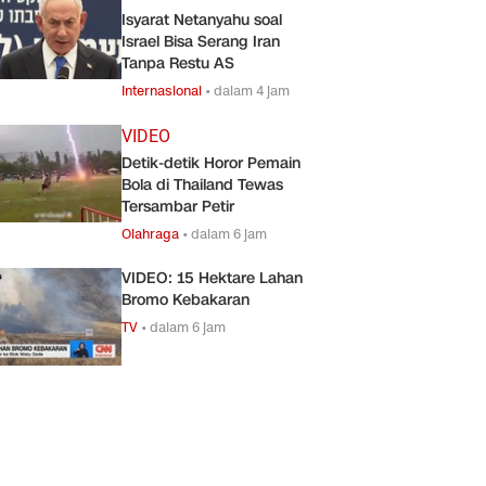
Isyarat Netanyahu soal
Israel Bisa Serang Iran
Tanpa Restu AS
Internasional
•
dalam 4 jam
VIDEO
Detik-detik Horor Pemain
Bola di Thailand Tewas
Tersambar Petir
Olahraga
•
dalam 6 jam
VIDEO: 15 Hektare Lahan
Bromo Kebakaran
TV
•
dalam 6 jam