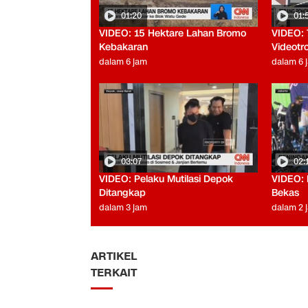
01:20
01:
VIDEO: 15 Hektare Lahan Bromo
VIDEO: 
Kebakaran
Videotr
dalam 6 jam
dalam 6 
03:07
02:
VIDEO: Pelaku Mutilasi Depok
VIDEO: 
Ditangkap
Bekas
dalam 3 jam
dalam 2 
ARTIKEL
TERKAIT