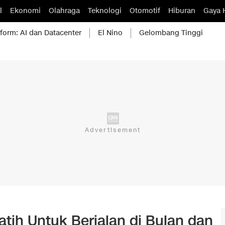
l
Ekonomi
Olahraga
Teknologi
Otomotif
Hiburan
Gaya 
form: AI dan Datacenter
El Nino
Gelombang Tinggi
atih Untuk Berjalan di Bulan dan