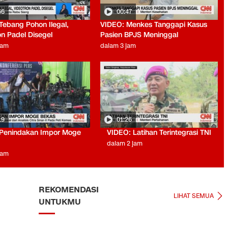
56
00:47
Tebang Pohon Ilegal,
VIDEO: Menkes Tanggapi Kasus
on Padel Disegel
Pasien BPJS Meninggal
jam
dalam 3 jam
19
01:26
Penindakan Impor Moge
VIDEO: Latihan Terintegrasi TNI
dalam 2 jam
jam
REKOMENDASI
LIHAT SEMUA
UNTUKMU