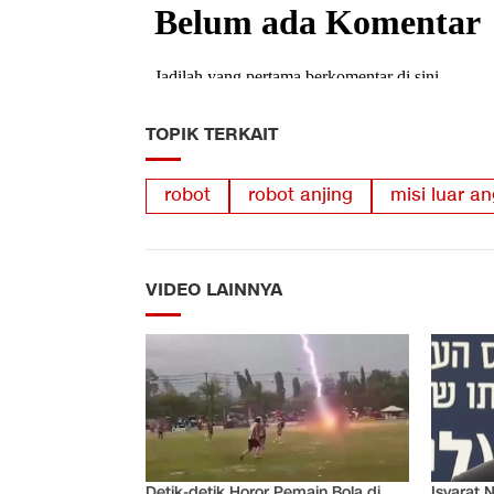
TOPIK TERKAIT
robot
robot anjing
misi luar a
VIDEO LAINNYA
Detik-detik Horor Pemain Bola di
Isyarat 