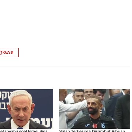
ngkasa
Netanyahu soal Israel Bisa
Salah Terkesima Disambut Ribuan