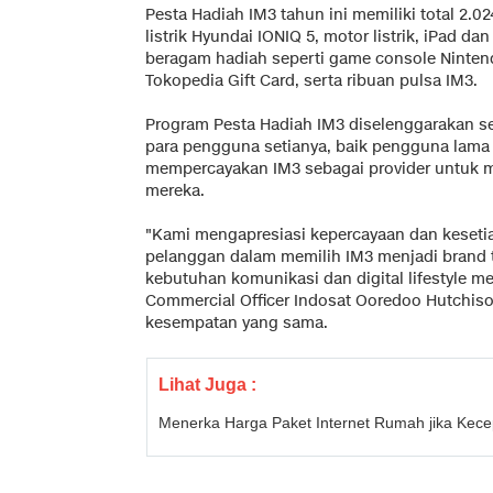
Pesta Hadiah IM3 tahun ini memiliki total 2.0
listrik Hyundai IONIQ 5, motor listrik, iPad 
beragam hadiah seperti game console Nintend
Tokopedia Gift Card, serta ribuan pulsa IM3.
Program Pesta Hadiah IM3 diselenggarakan se
para pengguna setianya, baik pengguna lam
mempercayakan IM3 sebagai provider untuk
mereka.
"Kami mengapresiasi kepercayaan dan kesetia
pelanggan dalam memilih IM3 menjadi brand 
kebutuhan komunikasi dan digital lifestyle mer
Commercial Officer Indosat Ooredoo Hutchis
kesempatan yang sama.
Lihat Juga :
Menerka Harga Paket Internet Rumah jika Kec