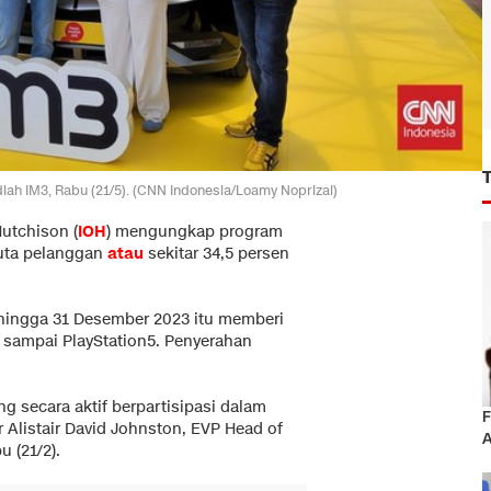
h IM3, Rabu (21/5). (CNN Indonesia/Loamy Noprizal)
utchison (
IOH
) mengungkap program
 juta pelanggan
atau
sekitar 34,5 persen
 hingga 31 Desember 2023 itu memberi
 5 sampai PlayStation5. Penyerahan
ng secara aktif berpartisipasi dalam
F
r Alistair David Johnston, EVP Head of
A
u (21/2).