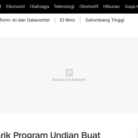
l
Ekonomi
Olahraga
Teknologi
Otomotif
Hiburan
Gaya 
form: AI dan Datacenter
El Nino
Gelombang Tinggi
rik Program Undian Buat