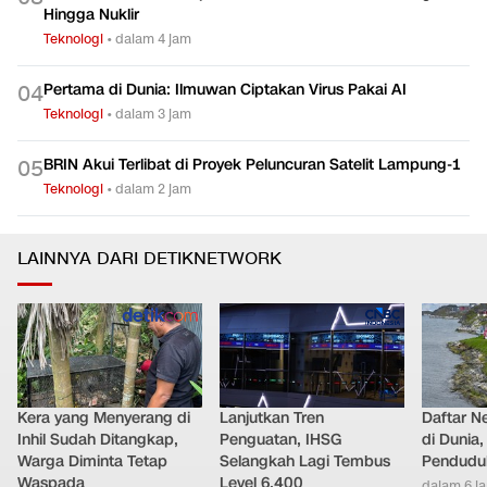
Hingga Nuklir
Teknologi
•
dalam 4 jam
Pertama di Dunia: Ilmuwan Ciptakan Virus Pakai AI
0
4
Teknologi
•
dalam 3 jam
BRIN Akui Terlibat di Proyek Peluncuran Satelit Lampung-1
0
5
Teknologi
•
dalam 2 jam
LAINNYA DARI DETIKNETWORK
Kera yang Menyerang di
Lanjutkan Tren
Daftar N
Inhil Sudah Ditangkap,
Penguatan, IHSG
di Dunia
Warga Diminta Tetap
Selangkah Lagi Tembus
Pendudu
Waspada
Level 6.400
dalam 6 j