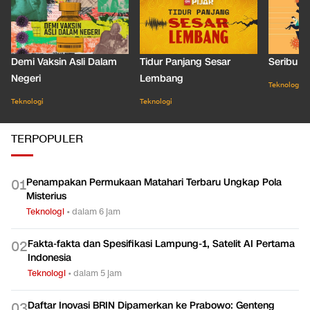
Demi Vaksin Asli Dalam
Tidur Panjang Sesar
Seribu J
Negeri
Lembang
Teknologi
Teknologi
Teknologi
TERPOPULER
Penampakan Permukaan Matahari Terbaru Ungkap Pola
0
1
Misterius
Teknologi
•
dalam 6 jam
Fakta-fakta dan Spesifikasi Lampung-1, Satelit AI Pertama
0
2
Indonesia
Teknologi
•
dalam 5 jam
Daftar Inovasi BRIN Dipamerkan ke Prabowo: Genteng
0
3