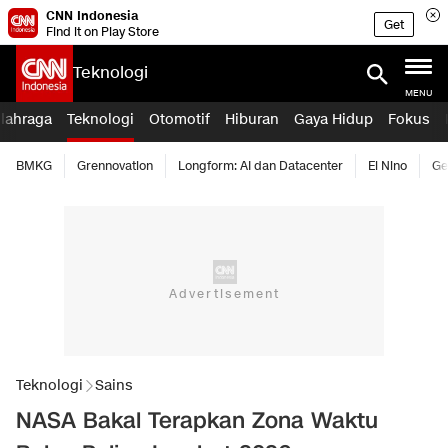
CNN Indonesia
Get
Find it on Play Store
Teknologi
MENU
lahraga
Teknologi
Otomotif
Hiburan
Gaya Hidup
Fokus
BMKG
Grennovation
Longform: AI dan Datacenter
El Nino
Ge
Teknologi
Sains
NASA Bakal Terapkan Zona Waktu