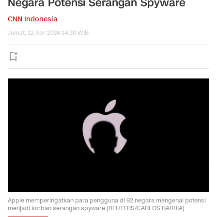
Negara Potensi Serangan Spyware
CNN Indonesia
Jumat, 12 Apr 2024 14:30 WIB
Apple memperingatkan para pengguna di 92 negara mengenai potensi
menjadi korban serangan spyware.(REUTERS/CARLOS BARRIA)