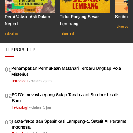
Demi Vaksin Asli Dalam
Tidur Panjang Sesar
Seribu J
Negeri
Lembang
Teknologi
Teknologi
Teknologi
TERPOPULER
Penampakan Permukaan Matahari Terbaru Ungkap Pola
0
1
Misterius
Teknologi
•
dalam 2 jam
FOTO: Inovasi Jepang Sulap Tanah Jadi Sumber Listrik
0
2
Baru
Teknologi
•
dalam 5 jam
Fakta-fakta dan Spesifikasi Lampung-1, Satelit AI Pertama
0
3
Indonesia