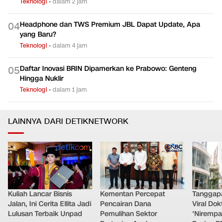
Teknologi
•
dalam 2 jam
Headphone dan TWS Premium JBL Dapat Update, Apa
0
4
yang Baru?
Teknologi
•
dalam 4 jam
Daftar Inovasi BRIN Dipamerkan ke Prabowo: Genteng
0
5
Hingga Nuklir
Teknologi
•
dalam 1 jam
LAINNYA DARI DETIKNETWORK
Kuliah Lancar Bisnis
Kementan Percepat
Tanggap
Jalan, Ini Cerita Ellita Jadi
Pencairan Dana
Viral Do
Lulusan Terbaik Unpad
Pemulihan Sektor
'Nirempa