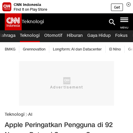
CNN Indonesia
Get
Find it on Play Store
Teknologi
MENU
lahraga
Teknologi
Otomotif
Hiburan
Gaya Hidup
Fokus
BMKG
Grennovation
Longform: AI dan Datacenter
El Nino
Ge
Teknologi
AI
Apple Peringatkan Pengguna di 92