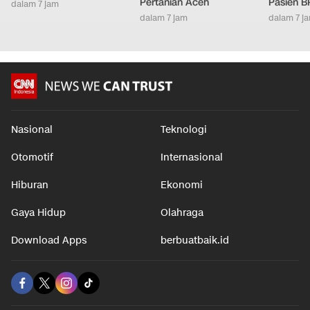
Pertanian Aceh
Pasien B
dalam 7 jam
dalam 7 jam
dalam 7 j
Nasional
Teknologi
Otomotif
Internasional
Hiburan
Ekonomi
Gaya Hidup
Olahraga
Download Apps
berbuatbaik.id