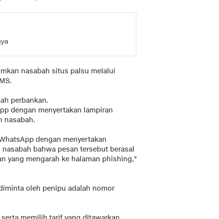
nya
imkan nasabah situs palsu melalui
SMS.
ah perbankan.
app dengan menyertakan lampiran
n nasabah.
n WhatsApp dengan menyertakan
n nasabah bahwa pesan tersebut berasal
tan yang mengarah ke halaman phishing,"
 diminta oleh penipu adalah nomor
rta memilih tarif yang ditawarkan,