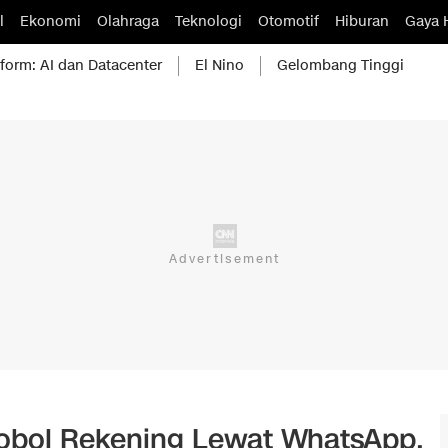
l
Ekonomi
Olahraga
Teknologi
Otomotif
Hiburan
Gaya 
form: AI dan Datacenter
El Nino
Gelombang Tinggi
bol Rekening Lewat WhatsApp,