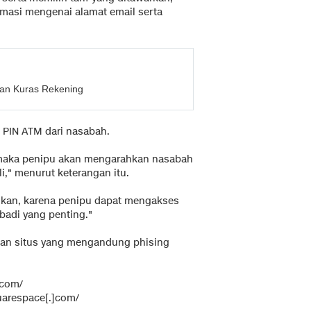
masi mengenai alamat email serta
puan Kuras Rekening
h PIN ATM dari nasabah.
 maka penipu akan mengarahkan nasabah
," menurut keterangan itu.
kan,
karena
penipu
dapat
mengakses
ibadi yang penting."
an situs yang mengandung phising
]com/
uarespace[.]com/