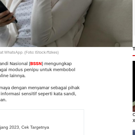
t WhatsApp. (Foto: iStock/fizkes)
andi Nasional (
BSSN
) mengungkap
ebagai modus penipu untuk membobol
line lainnya.
 maya dengan menyamar sebagai pihak
nformasi sensitif seperti kata sandi,
ban.
C
X
jang 2023, Cek Targetnya