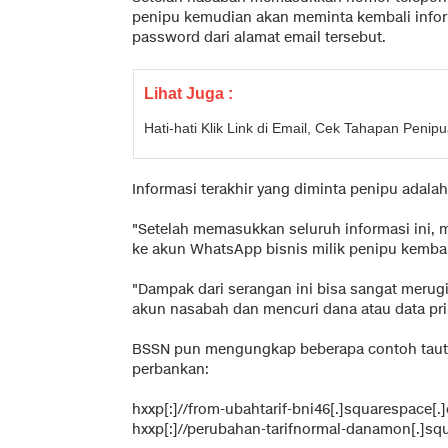
penipu kemudian akan meminta kembali infor
password dari alamat email tersebut.
Lihat Juga :
Hati-hati Klik Link di Email, Cek Tahapan Peni
Informasi terakhir yang diminta penipu adala
"Setelah memasukkan seluruh informasi ini,
ke akun WhatsApp bisnis milik penipu kembali
"Dampak
dari
serangan
ini
bisa
sangat
merugi
akun
nasabah
dan mencuri
dana atau data pr
BSSN pun mengungkap beberapa contoh taut
perbankan:
hxxp[:]//from-ubahtarif-bni46[.]squarespace[.
hxxp[:]//perubahan-tarifnormal-danamon[.]sq