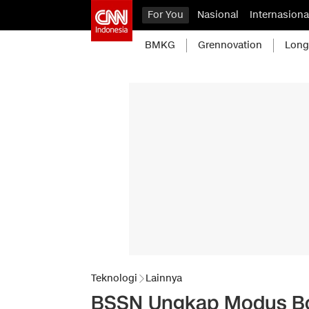
For You
Nasional
Internasiona
BMKG
Grennovation
Long
Teknologi
Lainnya
BSSN Ungkap Modus Bo