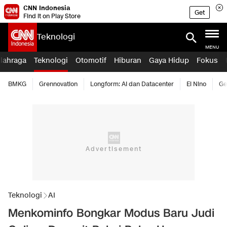
CNN Indonesia
Get
Find it on Play Store
Teknologi
MENU
lahraga
Teknologi
Otomotif
Hiburan
Gaya Hidup
Fokus
BMKG
Grennovation
Longform: AI dan Datacenter
El Nino
Ge
Teknologi
AI
Menkominfo Bongkar Modus Baru Judi