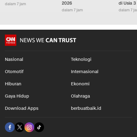
2026
di Usia 3
dalam 7 jam
dalam 7 jam
dalam 7 j
Nasional
Teknologi
Otomotif
Internasional
Hiburan
Ekonomi
Gaya Hidup
Olahraga
Download Apps
berbuatbaik.id