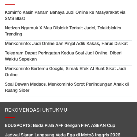
Kominfo Kasih Paham Bahaya Judi Online ke Masyarakat via
SMS Blast
Netizen Ngamuk X Mau Diblokir Terkait Judol, Tolakblokirx
Trending
Menkominfo: Judi Online dan Pinjol Adik Kakak, Harus Disikat
Telegram Dapat Peringatan Kedua Soal Judi Online, Diberi
Waktu Sepekan
Menkominfo Bertemu Google, Simak Efek AI Buat Sikat Judi
Online
Soal Dewan Medsos, Menkominfo Sorot Perlindungan Anak di
Ruang Siber
REKOMENDASI UNTUKMU
EDUSPORTS: Beda Piala AFF dengan FIFA ASEAN Cup
Jadwal Siaran Langsung Veda Ega di Moto3 Inggris 2026