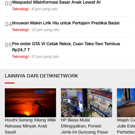
Waspada! Misinformasi Sasar Anak Lewat AI
0
3
Teknologi
•
6 jam yang lalu
Ilmuwan Makin Lirik Hiu untuk Pertajam Prediksi Badai
0
4
Teknologi
•
10 jam yang lalu
Pre-order GTA VI Cetak Rekor, Cuan Take-Two Tembus
0
5
Rp24,7 T
Teknologi
•
17 jam yang lalu
LAINNYA DARI DETIKNETWORK
Houthi Serang Kilang Milik
HP Biasa Mulai
Wajah Ca
Raksasa Minyak Arab
Ditinggalkan, Ponsel
Julie Este
Saudi
Jenis Ini Guncang Pasar
Perhatian