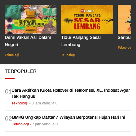
Demi Vaksin Asli Dalam
Tidur Panjang Sesar
Seribu J
Negeri
Lembang
Teknologi
Teknologi
Teknologi
TERPOPULER
Cara Aktifkan Kuota Rollover di Telkomsel, XL, Indosat Agar
0
1
Tak Hangus
Teknologi
•
3 jam yang lalu
BMKG Ungkap Daftar 7 Wilayah Berpotensi Hujan Hari Ini
0
2
Teknologi
•
7 jam yang lalu