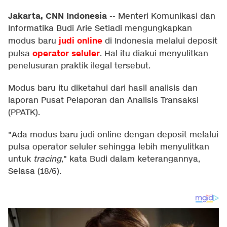
Jakarta, CNN Indonesia
--
Menteri Komunikasi dan
Informatika Budi Arie Setiadi mengungkapkan
judi online
modus baru
di Indonesia melalui deposit
operator seluler
pulsa
. Hal itu diakui menyulitkan
penelusuran praktik ilegal tersebut.
Modus baru itu diketahui dari hasil analisis dan
laporan Pusat Pelaporan dan Analisis Transaksi
(PPATK).
"Ada modus baru judi online dengan deposit melalui
pulsa operator seluler sehingga lebih menyulitkan
untuk
tracing
," kata Budi dalam keterangannya,
Selasa (18/6).