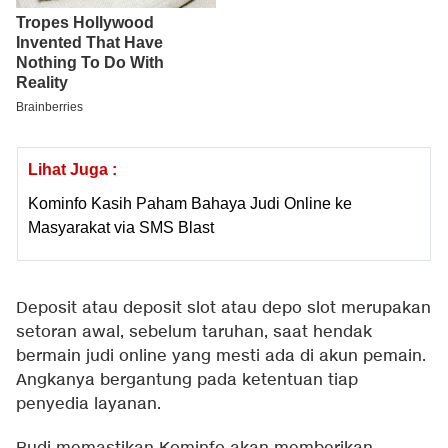
Lihat Juga :
Kominfo Kasih Paham Bahaya Judi Online ke
Masyarakat via SMS Blast
Deposit atau deposit slot atau depo slot merupakan
setoran awal, sebelum taruhan, saat hendak
bermain judi online yang mesti ada di akun pemain.
Angkanya bergantung pada ketentuan tiap
penyedia layanan.