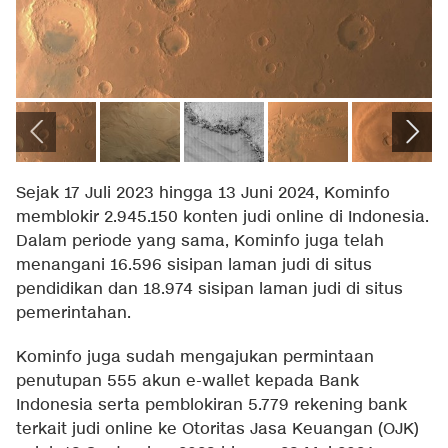
Sejak 17 Juli 2023 hingga 13 Juni 2024, Kominfo
memblokir 2.945.150 konten judi online di Indonesia.
Dalam periode yang sama, Kominfo juga telah
menangani 16.596 sisipan laman judi di situs
pendidikan dan 18.974 sisipan laman judi di situs
pemerintahan.
Kominfo juga sudah mengajukan permintaan
penutupan 555 akun e-wallet kepada Bank
Indonesia serta pemblokiran 5.779 rekening bank
terkait judi online ke Otoritas Jasa Keuangan (OJK)