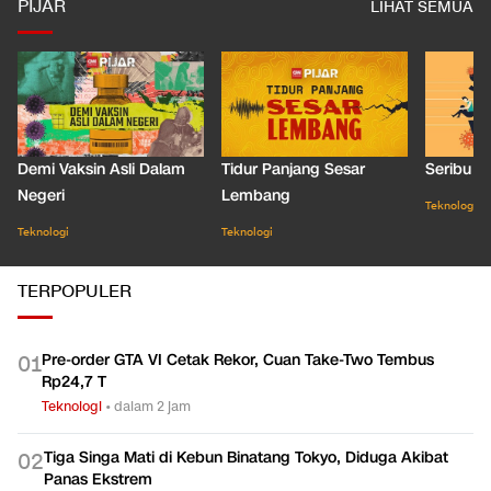
PIJAR
LIHAT SEMUA
Demi Vaksin Asli Dalam
Tidur Panjang Sesar
Seribu J
Negeri
Lembang
Teknologi
Teknologi
Teknologi
TERPOPULER
Pre-order GTA VI Cetak Rekor, Cuan Take-Two Tembus
0
1
Rp24,7 T
Teknologi
•
dalam 2 jam
Tiga Singa Mati di Kebun Binatang Tokyo, Diduga Akibat
0
2
Panas Ekstrem