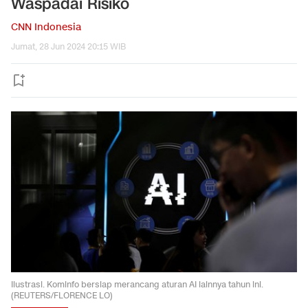
Waspadai Risiko
CNN Indonesia
Jumat, 28 Jun 2024 20:15 WIB
Ilustrasi. Kominfo bersiap merancang aturan AI lainnya tahun ini.
(REUTERS/FLORENCE LO)