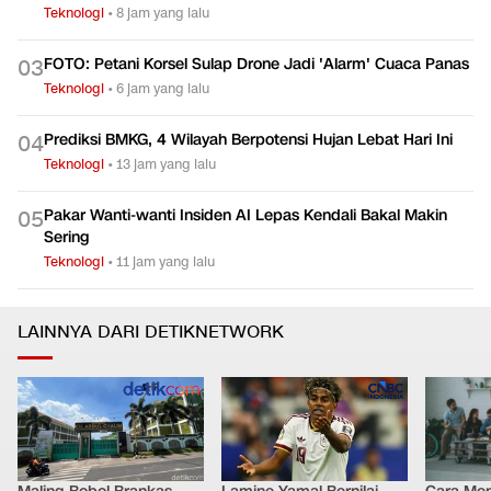
Teknologi
•
8 jam yang lalu
FOTO: Petani Korsel Sulap Drone Jadi 'Alarm' Cuaca Panas
0
3
Teknologi
•
6 jam yang lalu
Prediksi BMKG, 4 Wilayah Berpotensi Hujan Lebat Hari Ini
0
4
Teknologi
•
13 jam yang lalu
Pakar Wanti-wanti Insiden AI Lepas Kendali Bakal Makin
0
5
Sering
Teknologi
•
11 jam yang lalu
LAINNYA DARI DETIKNETWORK