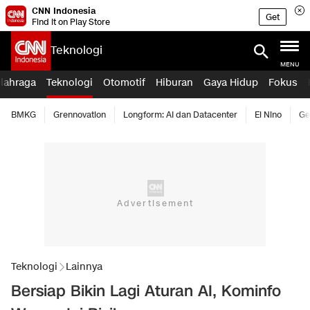
CNN Indonesia
Get
Find it on Play Store
Teknologi
MENU
lahraga
Teknologi
Otomotif
Hiburan
Gaya Hidup
Fokus
BMKG
Grennovation
Longform: AI dan Datacenter
El Nino
Ge
Teknologi
Lainnya
Bersiap Bikin Lagi Aturan AI, Kominfo