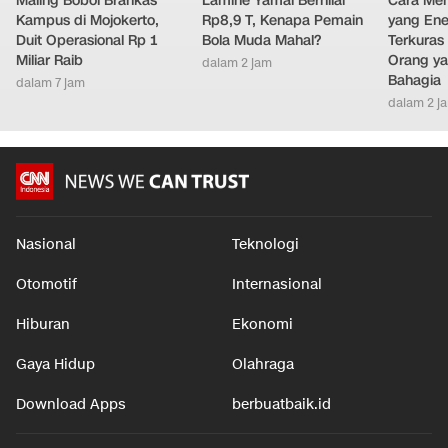
Maling Bobol Brankas
Lamine Yamal Bernilai
Cara Men
Kampus di Mojokerto,
Rp8,9 T, Kenapa Pemain
yang Ene
Duit Operasional Rp 1
Bola Muda Mahal?
Terkuras
Miliar Raib
Orang ya
dalam 2 jam
Bahagia
dalam 7 jam
dalam 2 j
Nasional
Teknologi
Otomotif
Internasional
Hiburan
Ekonomi
Gaya Hidup
Olahraga
Download Apps
berbuatbaik.id