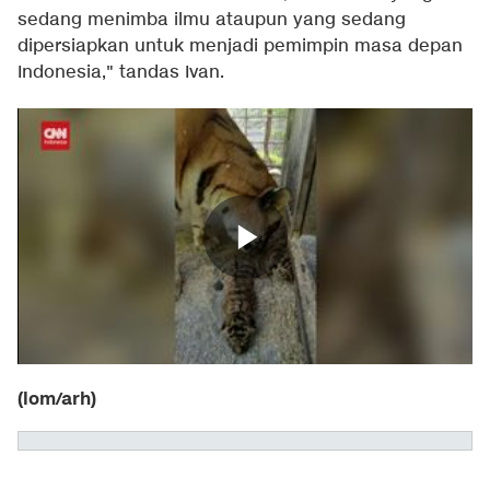
sedang menimba ilmu ataupun yang sedang
dipersiapkan untuk menjadi pemimpin masa depan
Indonesia," tandas Ivan.
(lom/arh)