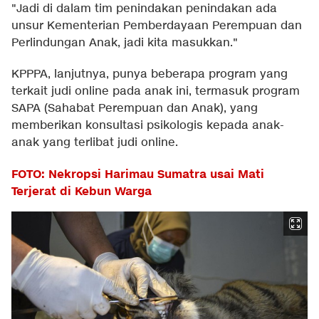
"Jadi di dalam tim penindakan penindakan ada
unsur Kementerian Pemberdayaan Perempuan dan
Perlindungan Anak, jadi kita masukkan."
KPPPA, lanjutnya, punya beberapa program yang
terkait judi online pada anak ini, termasuk program
SAPA (Sahabat Perempuan dan Anak), yang
memberikan konsultasi psikologis kepada anak-
anak yang terlibat judi online.
FOTO: Nekropsi Harimau Sumatra usai Mati
Terjerat di Kebun Warga