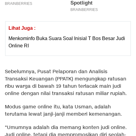
Lihat Juga :
Menkominfo Buka Suara Soal Inisial T Bos Besar Judi
Online RI
Sebelumnya, Pusat Pelaporan dan Analisis
Transaksi Keuangan (PPATK) mengungkap ratusan
ribu warga di bawah 19 tahun terlacak main judi
online dengan nilai transaksi ratusan miliar rupiah.
Modus game online itu, kata Usman, adalah
terutama lewat janji-janji memberi kemenangan.
"Umumnya adalah dia memang konten judi online.
Judi online, tetapi dia mempromosikan diri seolah-