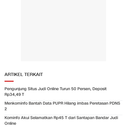
ARTIKEL TERKAIT
Pengunjung Situs Judi Online Turun 50 Persen, Deposit
Rp34,49 T
Menkominfo Bantah Data PUPR Hilang imbas Peretasan PDNS
2
Kominfo Akui Selamatkan Rp45 T dari Santapan Bandar Judi
Online