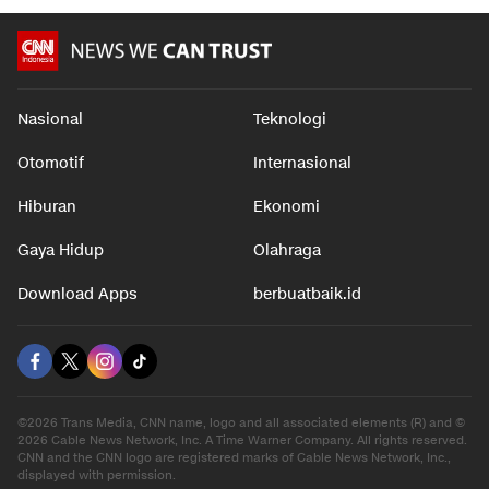
Nasional
Teknologi
Otomotif
Internasional
Hiburan
Ekonomi
Gaya Hidup
Olahraga
Download Apps
berbuatbaik.id
©2026 Trans Media, CNN name, logo and all associated elements (R) and ©
2026 Cable News Network, Inc. A Time Warner Company. All rights reserved.
CNN and the CNN logo are registered marks of Cable News Network, Inc.,
displayed with permission.