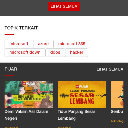
LIHAT SEMUA
TOPIK TERKAIT
microsoft
azure
microsoft 365
microsoft down
ddos
hacker
PIJAR
LIHAT SEMUA
Demi Vaksin Asli Dalam
Tidur Panjang Sesar
Seribu J
Negeri
Lembang
Teknologi
Teknologi
Teknologi