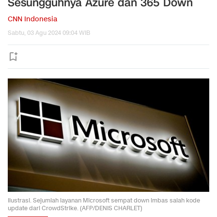
Sesungguhnya Azure dan 365 Down
CNN Indonesia
Sabtu, 03 Agu 2024 09:04 WIB
Ilustrasi. Sejumlah layanan Microsoft sempat down imbas salah kode
update dari CrowdStrike. (AFP/DENIS CHARLET)