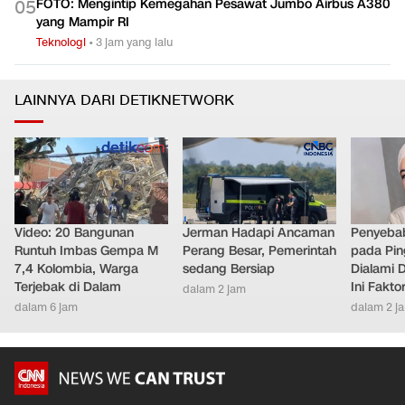
FOTO: Mengintip Kemegahan Pesawat Jumbo Airbus A380
0
5
yang Mampir RI
Teknologi
•
3 jam yang lalu
LAINNYA DARI DETIKNETWORK
Video: 20 Bangunan
Jerman Hadapi Ancaman
Penyebab
Runtuh Imbas Gempa M
Perang Besar, Pemerintah
pada Pin
7,4 Kolombia, Warga
sedang Bersiap
Dialami D
Terjebak di Dalam
Ini Fakt
dalam 2 jam
dalam 6 jam
dalam 2 j