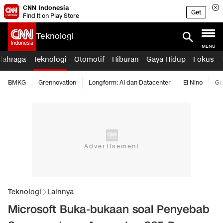
CNN Indonesia
Get
Find it on Play Store
Teknologi
MENU
lahraga
Teknologi
Otomotif
Hiburan
Gaya Hidup
Fokus
BMKG
Grennovation
Longform: AI dan Datacenter
El Nino
Ge
Teknologi
Lainnya
Microsoft Buka-bukaan soal Penyebab