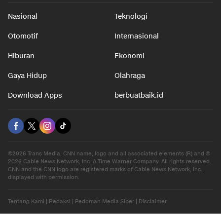
Nasional
Teknologi
Otomotif
Internasional
Hiburan
Ekonomi
Gaya Hidup
Olahraga
Download Apps
berbuatbaik.id
©2026 Trans Media, CNN name, logo and all associated elements (R) and ©
2026 Cable News Network, Inc. A Time Warner Company. All rights reserved.
CNN and the CNN logo are registered marks of Cable News Network, Inc.,
displayed with permission.
Tentang Kami
|
Redaksi
|
Pedoman Media Siber
|
Disclaimer