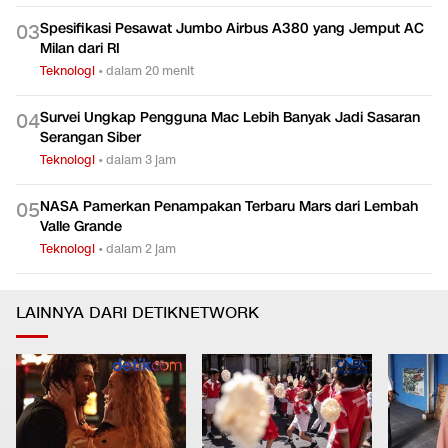
Spesifikasi Pesawat Jumbo Airbus A380 yang Jemput AC
0
3
Milan dari RI
Teknologi
•
dalam 20 menit
Survei Ungkap Pengguna Mac Lebih Banyak Jadi Sasaran
0
4
Serangan Siber
Teknologi
•
dalam 3 jam
NASA Pamerkan Penampakan Terbaru Mars dari Lembah
0
5
Valle Grande
Teknologi
•
dalam 2 jam
LAINNYA DARI DETIKNETWORK