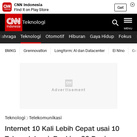
CNN Indonesia
Get
Find it on Play Store
Teknologi
MENU
lahraga
Teknologi
Otomotif
Hiburan
Gaya Hidup
Fokus
BMKG
Grennovation
Longform: AI dan Datacenter
El Nino
Ge
Teknologi
Telekomunikasi
Internet 10 Kali Lebih Cepat usai 10