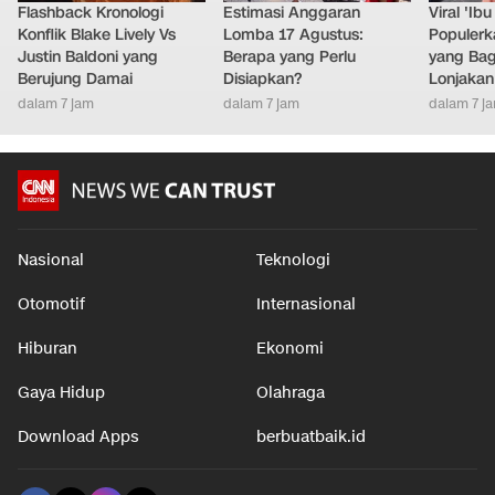
Flashback Kronologi
Estimasi Anggaran
Viral 'Ib
Konflik Blake Lively Vs
Lomba 17 Agustus:
Populer
Justin Baldoni yang
Berapa yang Perlu
yang Bag
Berujung Damai
Disiapkan?
Lonjakan
dalam 7 jam
dalam 7 jam
dalam 7 j
Nasional
Teknologi
Otomotif
Internasional
Hiburan
Ekonomi
Gaya Hidup
Olahraga
Download Apps
berbuatbaik.id