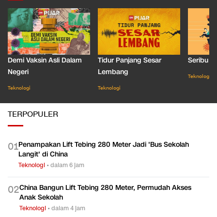
Demi Vaksin Asli Dalam
Tidur Panjang Sesar
Seribu J
Negeri
Lembang
Teknologi
Teknologi
Teknologi
TERPOPULER
Penampakan Lift Tebing 280 Meter Jadi 'Bus Sekolah
0
1
Langit' di China
Teknologi
•
dalam 6 jam
China Bangun Lift Tebing 280 Meter, Permudah Akses
0
2
Anak Sekolah
Teknologi
•
dalam 4 jam