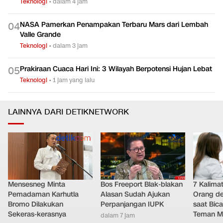
Teknologi
•
dalam 4 jam
NASA Pamerkan Penampakan Terbaru Mars dari Lembah
0
4
Valle Grande
Teknologi
•
dalam 3 jam
Prakiraan Cuaca Hari Ini: 3 Wilayah Berpotensi Hujan Lebat
0
5
Teknologi
•
1 jam yang lalu
LAINNYA DARI DETIKNETWORK
Mensesneg Minta
Bos Freeport Blak-blakan
7 Kalimat
Pemadaman Karhutla
Alasan Sudah Ajukan
Orang de
Bromo Dilakukan
Perpanjangan IUPK
saat Bic
Sekeras-kerasnya
Teman Me
dalam 7 jam