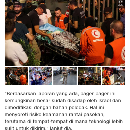
"Berdasarkan laporan yang ada, pager-pager ini
kemungkinan besar sudah disadap oleh Israel dan
dimodifikasi dengan bahan peledak. Hal ini
menyoroti risiko keamanan rantai pasokan,
terutama di tempat-tempat di mana teknologi lebih
sulit untuk dikirim," lanjut dia.