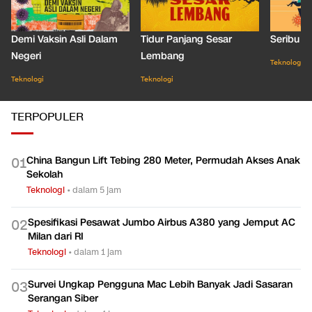
Demi Vaksin Asli Dalam
Tidur Panjang Sesar
Seribu J
Negeri
Lembang
Teknologi
Teknologi
Teknologi
TERPOPULER
China Bangun Lift Tebing 280 Meter, Permudah Akses Anak
0
1
Sekolah
Teknologi
•
dalam 5 jam
Spesifikasi Pesawat Jumbo Airbus A380 yang Jemput AC
0
2
Milan dari RI
Teknologi
•
dalam 1 jam
Survei Ungkap Pengguna Mac Lebih Banyak Jadi Sasaran
0
3
Serangan Siber