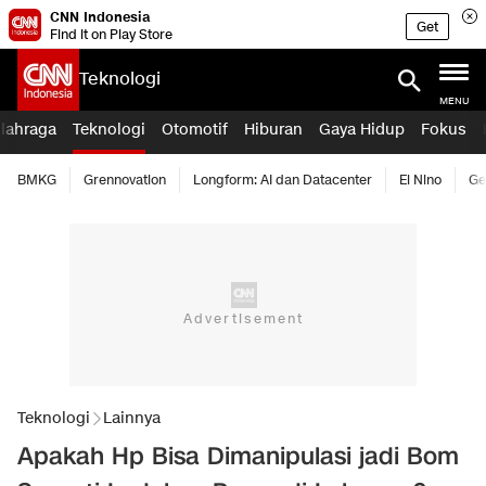
CNN Indonesia
Get
Find it on Play Store
Teknologi
MENU
lahraga
Teknologi
Otomotif
Hiburan
Gaya Hidup
Fokus
BMKG
Grennovation
Longform: AI dan Datacenter
El Nino
Ge
Teknologi
Lainnya
Apakah Hp Bisa Dimanipulasi jadi Bom