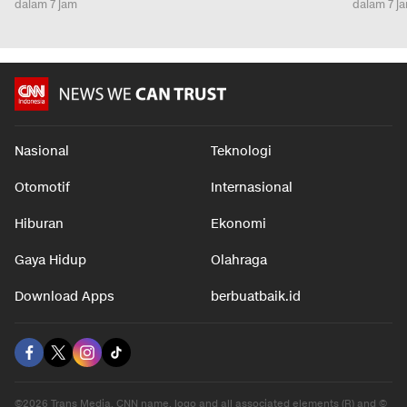
dalam 7 jam
dalam 7 j
Nasional
Teknologi
Otomotif
Internasional
Hiburan
Ekonomi
Gaya Hidup
Olahraga
Download Apps
berbuatbaik.id
©2026 Trans Media, CNN name, logo and all associated elements (R) and ©