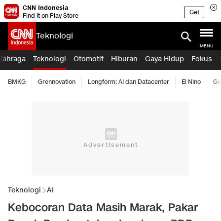
CNN Indonesia
Get
Find it on Play Store
Teknologi
MENU
lahraga
Teknologi
Otomotif
Hiburan
Gaya Hidup
Fokus
BMKG
Grennovation
Longform: AI dan Datacenter
El Nino
Ge
Teknologi
AI
Kebocoran Data Masih Marak, Pakar