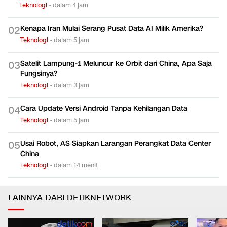
Teknologi
•
dalam 4 jam
Kenapa Iran Mulai Serang Pusat Data AI Milik Amerika?
0
2
Teknologi
•
dalam 5 jam
Satelit Lampung-1 Meluncur ke Orbit dari China, Apa Saja
0
3
Fungsinya?
Teknologi
•
dalam 3 jam
Cara Update Versi Android Tanpa Kehilangan Data
0
4
Teknologi
•
dalam 5 jam
Usai Robot, AS Siapkan Larangan Perangkat Data Center
0
5
China
Teknologi
•
dalam 14 menit
LAINNYA DARI DETIKNETWORK