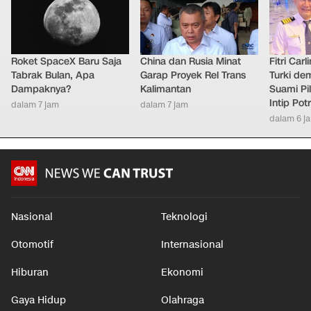
Roket SpaceX Baru Saja
China dan Rusia Minat
Fitri Car
Tabrak Bulan, Apa
Garap Proyek Rel Trans
Turki de
Dampaknya?
Kalimantan
Suami Pil
Intip Pot
dalam 7 jam
dalam 7 jam
dalam 6 j
Nasional
Teknologi
Otomotif
Internasional
Hiburan
Ekonomi
Gaya Hidup
Olahraga