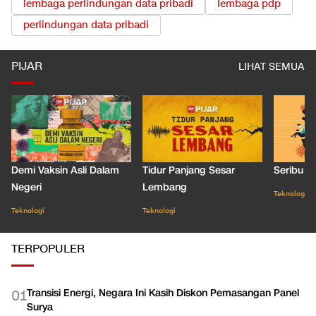
lembaga perlindungan data pribadi
lembaga pdp
perlindungan data pribadi
PIJAR
LIHAT SEMUA
Demi Vaksin Asli Dalam
Tidur Panjang Sesar
Seribu J
Negeri
Lembang
Teknologi
Teknologi
Teknologi
TERPOPULER
Transisi Energi, Negara Ini Kasih Diskon Pemasangan Panel
0
1
Surya