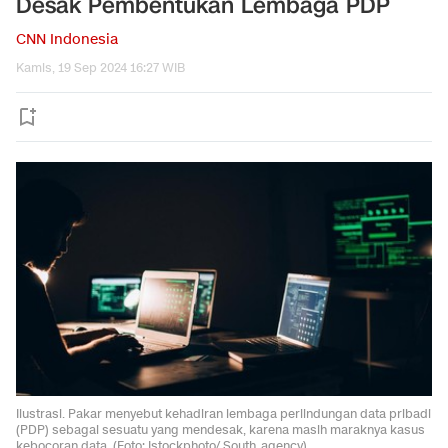
Desak Pembentukan Lembaga PDP
CNN Indonesia
Kamis, 19 Sep 2024 16:27 WIB
Ilustrasi. Pakar menyebut kehadiran lembaga perlindungan data pribadi
(PDP) sebagai sesuatu yang mendesak, karena masih maraknya kasus
kebocoran data. (Foto: Istockphoto/ South_agency)