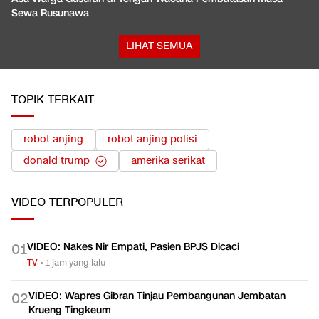
Sewa Rusunawa
LIHAT SEMUA
TOPIK TERKAIT
robot anjing
robot anjing polisi
donald trump
amerika serikat
VIDEO
TERPOPULER
VIDEO: Nakes Nir Empati, Pasien BPJS Dicaci
0
1
TV
•
1 jam yang lalu
VIDEO: Wapres Gibran Tinjau Pembangunan Jembatan
0
2
Krueng Tingkeum