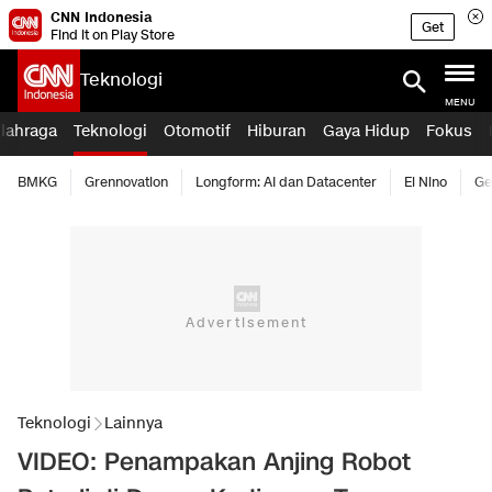
CNN Indonesia
Get
Find it on Play Store
Teknologi
MENU
lahraga
Teknologi
Otomotif
Hiburan
Gaya Hidup
Fokus
BMKG
Grennovation
Longform: AI dan Datacenter
El Nino
Ge
Teknologi
Lainnya
VIDEO: Penampakan Anjing Robot