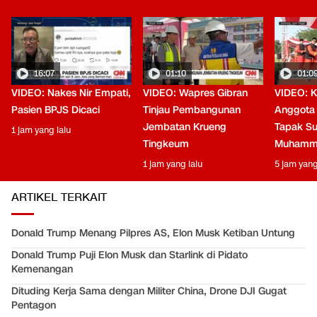
16:07
01:10
01:0
VIDEO: Nakes Nir Empati,
VIDEO: Wapres Gibran
VIDEO: K
Pasien BPJS Dicaci
Tinjau Pembangunan
Anggota
Jembatan Krueng
Tapak Su
1 jam yang lalu
Tingkeum
Muhamm
1 jam yang lalu
5 jam yang
ARTIKEL TERKAIT
Donald Trump Menang Pilpres AS, Elon Musk Ketiban Untung
Donald Trump Puji Elon Musk dan Starlink di Pidato
Kemenangan
Dituding Kerja Sama dengan Militer China, Drone DJI Gugat
Pentagon