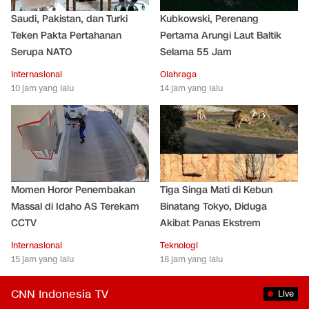
Saudi, Pakistan, dan Turki
Kubkowski, Perenang
Teken Pakta Pertahanan
Pertama Arungi Laut Baltik
Serupa NATO
Selama 55 Jam
Internasional
Olahraga
10 jam yang lalu
14 jam yang lalu
Momen Horor Penembakan
Tiga Singa Mati di Kebun
Massal di Idaho AS Terekam
Binatang Tokyo, Diduga
CCTV
Akibat Panas Ekstrem
Internasional
Teknologi
15 jam yang lalu
18 jam yang lalu
CNN Indonesia TV
Live