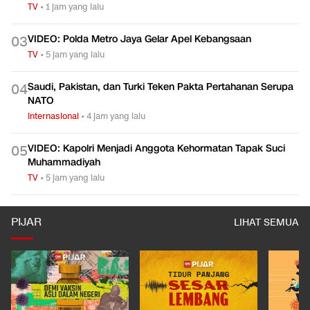
TV
•
1 jam yang lalu
VIDEO: Polda Metro Jaya Gelar Apel Kebangsaan
0
3
TV
•
5 jam yang lalu
Saudi, Pakistan, dan Turki Teken Pakta Pertahanan Serupa
0
4
NATO
Internasional
•
4 jam yang lalu
VIDEO: Kapolri Menjadi Anggota Kehormatan Tapak Suci
0
5
Muhammadiyah
TV
•
5 jam yang lalu
PIJAR
LIHAT SEMUA