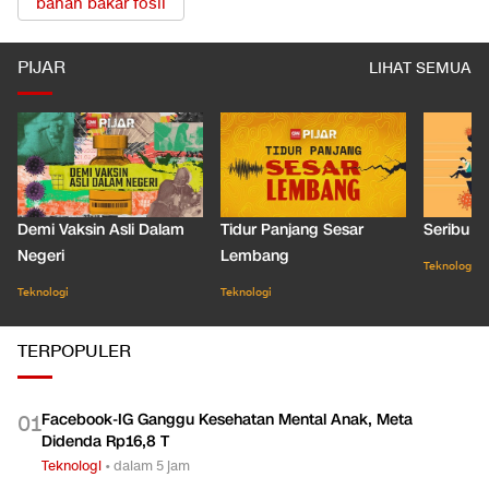
bahan bakar fosil
PIJAR
LIHAT SEMUA
Demi Vaksin Asli Dalam
Tidur Panjang Sesar
Seribu J
Negeri
Lembang
Teknologi
Teknologi
Teknologi
TERPOPULER
Facebook-IG Ganggu Kesehatan Mental Anak, Meta
0
1
Didenda Rp16,8 T
Teknologi
•
dalam 5 jam