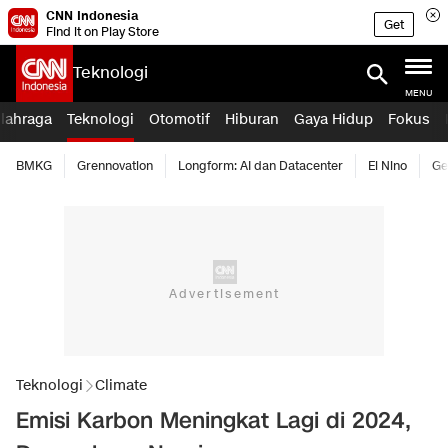
CNN Indonesia
Get
Find it on Play Store
Teknologi
MENU
lahraga
Teknologi
Otomotif
Hiburan
Gaya Hidup
Fokus
BMKG
Grennovation
Longform: AI dan Datacenter
El Nino
Ge
Teknologi
Climate
Emisi Karbon Meningkat Lagi di 2024,