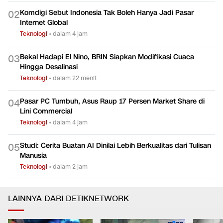
Komdigi Sebut Indonesia Tak Boleh Hanya Jadi Pasar
0
2
Internet Global
Teknologi
•
dalam 4 jam
Bekal Hadapi El Nino, BRIN Siapkan Modifikasi Cuaca
0
3
Hingga Desalinasi
Teknologi
•
dalam 22 menit
Pasar PC Tumbuh, Asus Raup 17 Persen Market Share di
0
4
Lini Commercial
Teknologi
•
dalam 4 jam
Studi: Cerita Buatan AI Dinilai Lebih Berkualitas dari Tulisan
0
5
Manusia
Teknologi
•
dalam 2 jam
LAINNYA DARI DETIKNETWORK