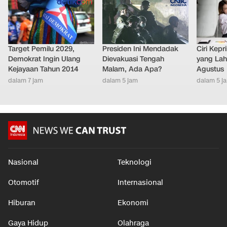
Target Pemilu 2029,
Presiden Ini Mendadak
Ciri Kep
Demokrat Ingin Ulang
Dievakuasi Tengah
yang Lahi
Kejayaan Tahun 2014
Malam, Ada Apa?
Agustus
dalam 7 jam
dalam 5 jam
dalam 5 j
Nasional
Teknologi
Otomotif
Internasional
Hiburan
Ekonomi
Gaya Hidup
Olahraga