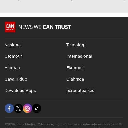
Nasional
Teknologi
Otomotif
Internasional
Hiburan
Ekonomi
Gaya Hidup
Olahraga
Download Apps
berbuatbaik.id
©2026 Trans Media, CNN name, logo and all associated elements (R) and ©