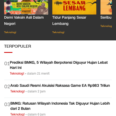
Demi Vaksin Asli Dalam
Tidur Panjang Sesar
Seribu J
Negeri
Lembang
Teknologi
Teknologi
Teknologi
TERPOPULER
Prediksi BMKG, 5 Wilayah Berpotensi Diguyur Hujan Lebat
0
1
Hari Ini
Teknologi
•
dalam 21 menit
Arab Saudi Resmi Akuisisi Raksasa Game EA Rp983 Triliun
0
2
Teknologi
•
dalam 2 jam
BMKG: Ratusan Wilayah Indonesia Tak Diguyur Hujan Lebih
0
3
dari 2 Bulan
Teknologi
•
dalam 6 jam