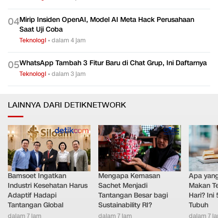
Mirip Insiden OpenAI, Model AI Meta Hack Perusahaan
0
4
Saat Uji Coba
Teknologi
•
dalam 4 jam
WhatsApp Tambah 3 Fitur Baru di Chat Grup, Ini Daftarnya
0
5
Teknologi
•
dalam 3 jam
LAINNYA DARI DETIKNETWORK
Bamsoet Ingatkan
Mengapa Kemasan
Apa yang 
Industri Kesehatan Harus
Sachet Menjadi
Makan Te
Adaptif Hadapi
Tantangan Besar bagi
Hari? Ini
Tantangan Global
Sustainability RI?
Tubuh
dalam 7 jam
dalam 7 jam
dalam 7 j