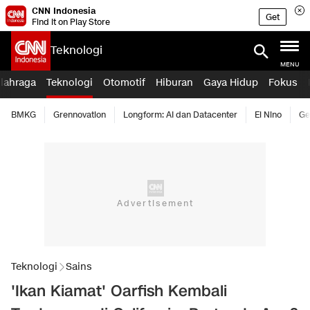
CNN Indonesia
Get
Find it on Play Store
Teknologi
MENU
lahraga
Teknologi
Otomotif
Hiburan
Gaya Hidup
Fokus
BMKG
Grennovation
Longform: AI dan Datacenter
El Nino
Ge
Teknologi
Sains
'Ikan Kiamat' Oarfish Kembali