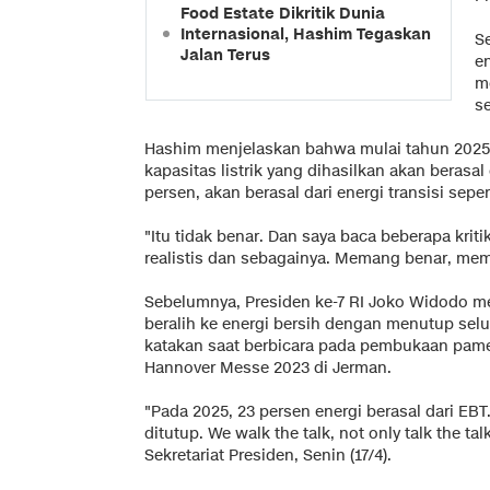
Food Estate Dikritik Dunia
Internasional, Hashim Tegaskan
Se
Jalan Terus
e
m
se
Hashim menjelaskan bahwa mulai tahun 2025 h
kapasitas listrik yang dihasilkan akan berasal
persen, akan berasal dari energi transisi sepe
"Itu tidak benar. Dan saya baca beberapa kriti
realistis dan sebagainya. Memang benar, meman
Sebelumnya, Presiden ke-7 RI Joko Widodo 
beralih ke energi bersih dengan menutup selur
katakan saat berbicara pada pembukaan pamer
Hannover Messe 2023 di Jerman.
"Pada 2025, 23 persen energi berasal dari EB
ditutup. We walk the talk, not only talk the ta
Sekretariat Presiden, Senin (17/4).