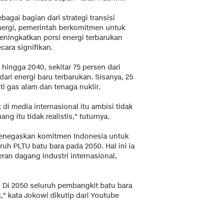
bagai bagian dari strategi transisi
nergi, pemerintah berkomitmen untuk
eningkatkan porsi energi terbarukan
cara signifikan.
ingga 2040, sekitar 75 persen dari
 dari energi baru terbarukan. Sisanya, 25
rti gas alam dan tenaga nuklir.
k di media internasional itu ambisi tidak
g itu tidak realistis," tuturnya.
menegaskan komitmen Indonesia untuk
uh PLTU batu bara pada 2050. Hal ini ia
an dagang industri internasional,
T. Di 2050 seluruh pembangkit batu bara
lk," kata Jokowi dikutip dari Youtube