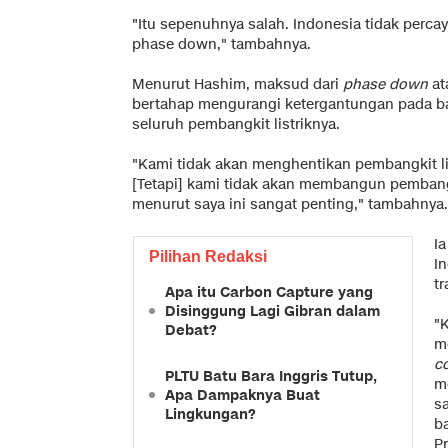
"Itu sepenuhnya salah. Indonesia tidak perca
phase down," tambahnya.
Menurut Hashim, maksud dari
phase down
at
bertahap mengurangi ketergantungan pada b
seluruh pembangkit listriknya.
"Kami tidak akan menghentikan pembangkit li
[Tetapi] kami tidak akan membangun pembangki
menurut saya ini sangat penting," tambahnya.
I
Pilihan Redaksi
I
tr
Apa itu Carbon Capture yang
Disinggung Lagi Gibran dalam
"K
Debat?
m
c
PLTU Batu Bara Inggris Tutup,
m
Apa Dampaknya Buat
s
Lingkungan?
b
P