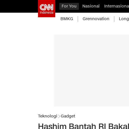
For You
Nasional
Internasiona
BMKG
Grennovation
Long
Teknologi
Gadget
Hashim Bantah RI Baka