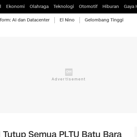
l
Ekonomi
Olahraga
Teknologi
Otomotif
Hiburan
Gaya 
form: AI dan Datacenter
El Nino
Gelombang Tinggi
l Tutup Semua PLTU Batu Bara