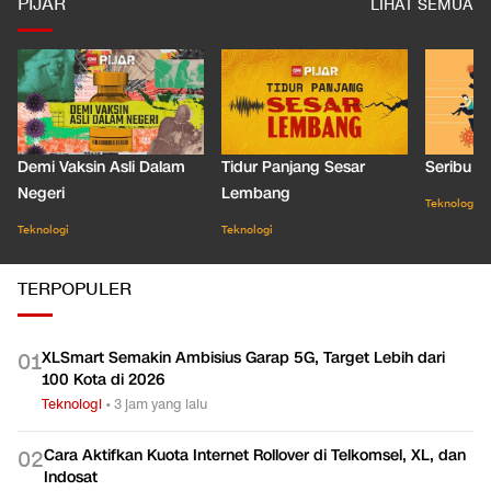
PIJAR
LIHAT SEMUA
Demi Vaksin Asli Dalam
Tidur Panjang Sesar
Seribu J
Negeri
Lembang
Teknologi
Teknologi
Teknologi
TERPOPULER
XLSmart Semakin Ambisius Garap 5G, Target Lebih dari
0
1
100 Kota di 2026
Teknologi
•
3 jam yang lalu
Cara Aktifkan Kuota Internet Rollover di Telkomsel, XL, dan
0
2
Indosat