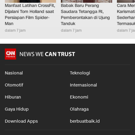
Manfaat Latihan CrossFit,
Babak Baru Perang
Cara Men
Dijalani Tom Holland saat
Saudara Tetangga RI,
Karismat
Persiapan Film Spider-
Pemberontakan di Ujung
Sederha
Man
Tanduk
Termasu
dalam 7 jam
dalam 7 jam
dalam 7 j
Nasional
Teknologi
Otomotif
Internasional
Hiburan
Ekonomi
Gaya Hidup
Olahraga
Download Apps
berbuatbaik.id