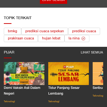
TOPIK TERKAIT
bmkg
prediksi cuaca sepekan
prediksi cuaca
prakiraan cuaca
hujan lebat
la nina
PIJAR
LIHAT SEMUA
Demi Vaksin Asli Dalam
Tidur Panjang Sesar
Seribu J
Negeri
Lembang
Teknologi
Teknologi
Teknologi