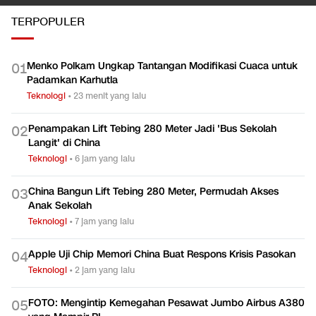
TERPOPULER
Menko Polkam Ungkap Tantangan Modifikasi Cuaca untuk
0
1
Padamkan Karhutla
Teknologi
•
23 menit yang lalu
Penampakan Lift Tebing 280 Meter Jadi 'Bus Sekolah
0
2
Langit' di China
Teknologi
•
6 jam yang lalu
China Bangun Lift Tebing 280 Meter, Permudah Akses
0
3
Anak Sekolah
Teknologi
•
7 jam yang lalu
Apple Uji Chip Memori China Buat Respons Krisis Pasokan
0
4
Teknologi
•
2 jam yang lalu
FOTO: Mengintip Kemegahan Pesawat Jumbo Airbus A380
0
5