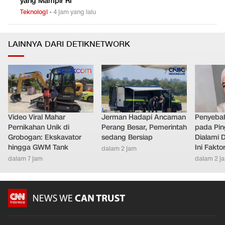
yang Mampir RI
Teknologi
•
4 jam yang lalu
LAINNYA DARI DETIKNETWORK
Video Viral Mahar
Jerman Hadapi Ancaman
Penyebab
Pernikahan Unik di
Perang Besar, Pemerintah
pada Pin
Grobogan: Ekskavator
sedang Bersiap
Dialami D
hingga GWM Tank
Ini Fakt
dalam 2 jam
dalam 7 jam
dalam 2 j