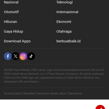
Nasional
Teknologi
Otomotif
Internasional
Hiburan
Ekonomi
Gaya Hidup
Olahraga
Download Apps
berbuatbaik.id
©2026 Trans Media, CNN name, logo and all associated elements (R) and ©
2026 Cable News Network, Inc. A Time Warner Company. All rights reserved.
CNN and the CNN logo are registered marks of Cable News Network, Inc.,
displayed with permission.
Tentang Kami
|
Redaksi
|
Pedoman Media Siber
|
Disclaimer