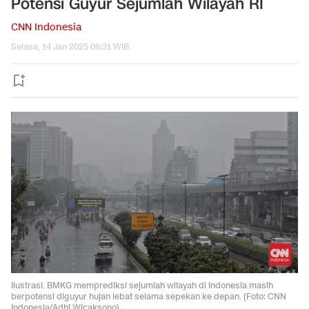
Potensi Guyur Sejumlah Wilayah RI
CNN Indonesia
Selasa, 14 Jan 2025 06:31 WIB
Ilustrasi. BMKG memprediksi sejumlah wilayah di Indonesia masih
berpotensi diguyur hujan lebat selama sepekan ke depan. (Foto: CNN
Indonesia/Adhi Wicaksono)