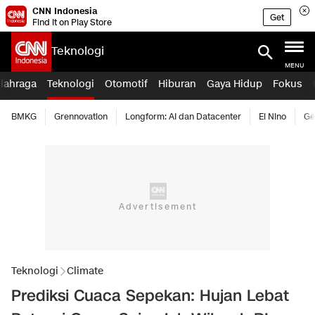
CNN Indonesia
Get
Find it on Play Store
Teknologi
MENU
lahraga
Teknologi
Otomotif
Hiburan
Gaya Hidup
Fokus
BMKG
Grennovation
Longform: AI dan Datacenter
El Nino
Ge
Teknologi
Climate
Prediksi Cuaca Sepekan: Hujan Lebat