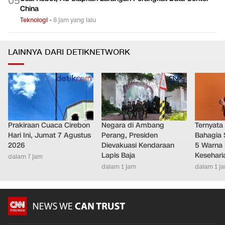
0
5
China
Teknologi
•
8 jam yang lalu
LAINNYA DARI DETIKNETWORK
Prakiraan Cuaca Cirebon
Negara di Ambang
Ternyata
Hari Ini, Jumat 7 Agustus
Perang, Presiden
Bahagia 
2026
Dievakuasi Kendaraan
5 Warna 
Lapis Baja
Kesehari
dalam 7 jam
dalam 1 jam
dalam 1 j