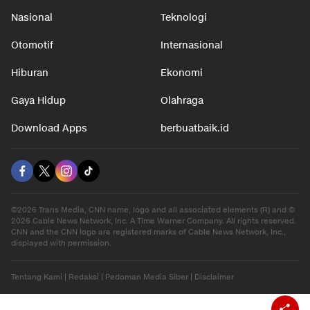
Nasional
Teknologi
Otomotif
Internasional
Hiburan
Ekonomi
Gaya Hidup
Olahraga
Download Apps
berbuatbaik.id
©2026 Trans Media, CNN name, logo and all associated elements (R) and ©
2026 Cable News Network, Inc. A Time Warner Company. All rights reserved.
CNN and the CNN logo are registered marks of Cable News Network, Inc.,
displayed with permission.
Tentang Kami
|
Redaksi
|
Pedoman Media Siber
|
Disclaimer