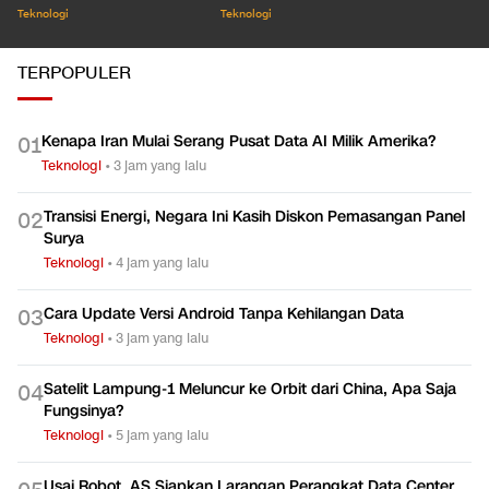
Teknologi
Teknologi
TERPOPULER
Kenapa Iran Mulai Serang Pusat Data AI Milik Amerika?
0
1
Teknologi
•
3 jam yang lalu
Transisi Energi, Negara Ini Kasih Diskon Pemasangan Panel
0
2
Surya
Teknologi
•
4 jam yang lalu
Cara Update Versi Android Tanpa Kehilangan Data
0
3
Teknologi
•
3 jam yang lalu
Satelit Lampung-1 Meluncur ke Orbit dari China, Apa Saja
0
4
Fungsinya?
Teknologi
•
5 jam yang lalu
Usai Robot, AS Siapkan Larangan Perangkat Data Center