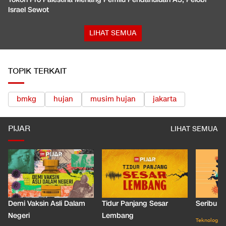
Israel Sewot
LIHAT SEMUA
TOPIK TERKAIT
bmkg
hujan
musim hujan
jakarta
PIJAR
LIHAT SEMUA
Demi Vaksin Asli Dalam
Tidur Panjang Sesar
Seribu J
Negeri
Lembang
Teknologi