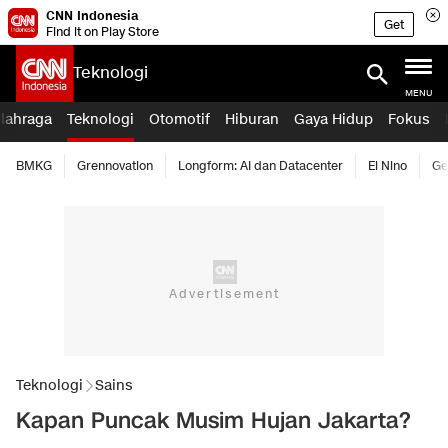
CNN Indonesia
Get
Find it on Play Store
Teknologi
MENU
lahraga
Teknologi
Otomotif
Hiburan
Gaya Hidup
Fokus
BMKG
Grennovation
Longform: AI dan Datacenter
El Nino
Ge
Teknologi
Sains
Kapan Puncak Musim Hujan Jakarta?