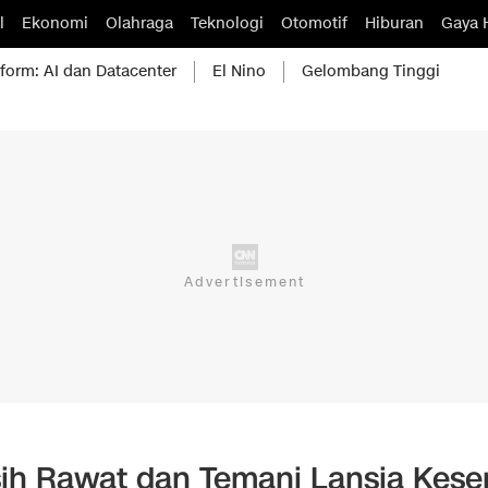
l
Ekonomi
Olahraga
Teknologi
Otomotif
Hiburan
Gaya 
form: AI dan Datacenter
El Nino
Gelombang Tinggi
ih Rawat dan Temani Lansia Kese