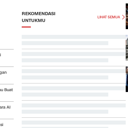
REKOMENDASI
LIHAT SEMUA
UNTUKMU
EDUSPORTS: Beda Piala AFF dengan FIFA ASEAN Cup
Jadwal Siaran Langsung Veda Ega di Moto3 Inggris
i
2026
ngan
Beda Nasib Kashmir yang Dikelola India vs Pakistan
Jadi Sorotan
au Buat
Jadwal Siaran Langsung MotoGP Inggris 2026 di
Trans7
ara AI
Pemerintah Bidik Pajak dari Juragan Kontrakan Tahun
Depan
si