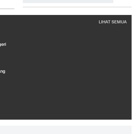
Hashim Djojohadikusumo Kukuhkan 20 Ormas Baru
Kawal Program Pemerintah
LIHAT SEMUA
eri
ang