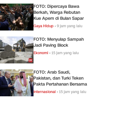
FOTO: Dipercaya Bawa
Berkah, Warga Rebutan
Kue Apem di Bulan Sapar
Gaya Hidup
•
9 jam yang lalu
FOTO: Menyulap Sampah
Jadi Paving Block
Ekonomi
•
15 jam yang lalu
FOTO: Arab Saudi,
Pakistan, dan Turki Teken
Pakta Pertahanan Bersama
Internasional
•
15 jam yang lalu