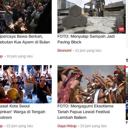
ipercaya Bawa Berkah,
FOTO: Menyulap Sampah Jadi
ebutan Kue Apem di Bulan
Paving Block
Ekonomi
• 21 jam yang lalu
up
• 16 jam yang lalu
asat Kota Seoul
FOTO: Mengagumi Eksotisme
inkan' Warga di Tengah
Tanah Papua Lewat Festival
kstrem
Lembah Baliem
F
up
• 22 jam yang lalu
Gaya Hidup
• 23 jam yang lalu