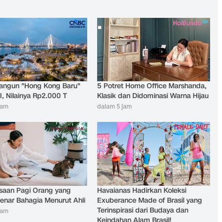
angun "Hong Kong Baru"
5 Potret Home Office Marshanda,
I, Nilainya Rp2.000 T
Klasik dan Didominasi Warna Hijau
jam
dalam 5 jam
saan Pagi Orang yang
Havaianas Hadirkan Koleksi
enar Bahagia Menurut Ahli
Exuberance Made of Brasil yang
Terinspirasi dari Budaya dan
jam