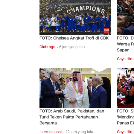
FOTO: Chelsea Angkat Trofi di GBK
FOTO: D
Warga R
Olahraga
• 6 jam yang lalu
Sapar
Gaya Hid
FOTO: Arab Saudi, Pakistan, dan
FOTO: Si
Turki Teken Pakta Pertahanan
'Mending
Bersama
Panas E
Internasional
• 22 jam yang lalu
Gaya Hid