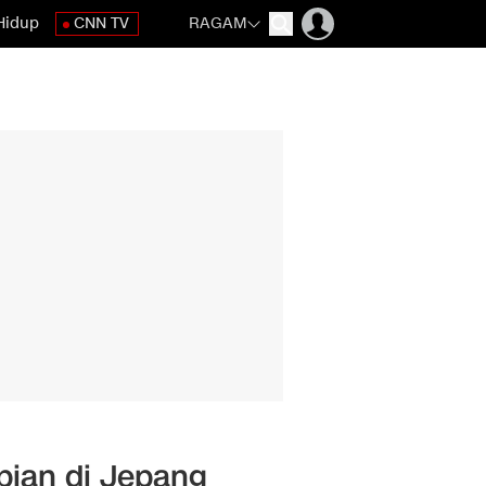
Hidup
CNN TV
RAGAM
pian di Jepang