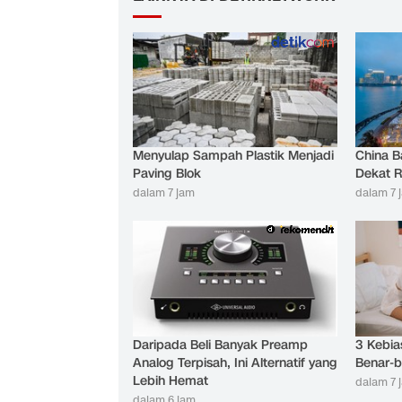
LAINNYA DI DETIKNETWORK
Menyulap Sampah Plastik Menjadi
China B
Paving Blok
Dekat R
dalam 7 jam
dalam 7 
Daripada Beli Banyak Preamp
3 Kebia
Analog Terpisah, Ini Alternatif yang
Benar-b
Lebih Hemat
dalam 7 