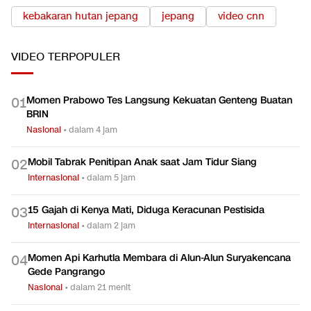
kebakaran hutan jepang
jepang
video cnn
VIDEO
TERPOPULER
Momen Prabowo Tes Langsung Kekuatan Genteng Buatan
0
1
BRIN
Nasional
•
dalam 4 jam
Mobil Tabrak Penitipan Anak saat Jam Tidur Siang
0
2
Internasional
•
dalam 5 jam
15 Gajah di Kenya Mati, Diduga Keracunan Pestisida
0
3
Internasional
•
dalam 2 jam
Momen Api Karhutla Membara di Alun-Alun Suryakencana
0
4
Gede Pangrango
Nasional
•
dalam 21 menit