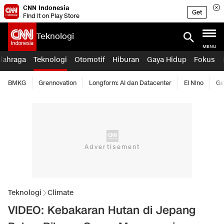
CNN Indonesia
Get
Find it on Play Store
Teknologi
MENU
lahraga
Teknologi
Otomotif
Hiburan
Gaya Hidup
Fokus
BMKG
Grennovation
Longform: AI dan Datacenter
El Nino
Ge
Teknologi
Climate
VIDEO: Kebakaran Hutan di Jepang