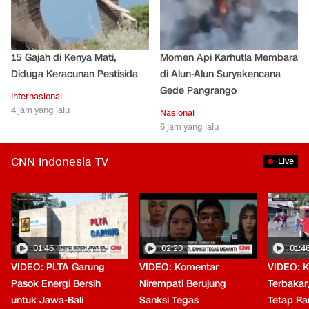
15 Gajah di Kenya Mati,
Momen Api Karhutla Membara
Diduga Keracunan Pestisida
di Alun-Alun Suryakencana
Gede Pangrango
Internasional
4 jam yang lalu
Nasional
6 jam yang lalu
CNN Indonesia TV
Live
01:46
02:20
01:4
VIDEO: PLTA Garung
VIDEO: Komentar
VIDEO: 
Pasok Energi Bersih
Nirempati Berujung
Terbakar
untuk Jawa-Bali
Sanksi Tegas
Tetap Ra