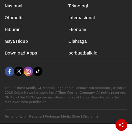
Nasional
Teknologi
Otomotif
Internasional
Hiburan
Ekonomi
Gaya Hidup
Olahraga
Download Apps
berbuatbaik.id
©2026 Trans Media, CNN name, logo and all associated elements (R) and ©
2026 Cable News Network, Inc. A Time Warner Company. All rights reserved.
CNN and the CNN logo are registered marks of Cable News Network, Inc.,
displayed with permission.
Tentang Kami
|
Redaksi
|
Pedoman Media Siber
|
Disclaimer