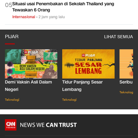
Situasi usai Penembakan di Sekolah Thailand yang
0
5
Tewaskan 6 Orang
Internasional
•
2 jam yang lalu
PIJAR
LIHAT SEMUA
Demi Vaksin Asli Dalam
Tidur Panjang Sesar
Seribu J
Negeri
Lembang
Teknologi
Teknologi
Teknologi