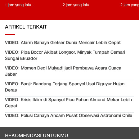
1 jam yang lalu
2 jam yang lalu
2 jam yang
ARTIKEL TERKAIT
VIDEO: Alarm Bahaya Gletser Dunia Mencair Lebih Cepat
VIDEO: Pipa Bocor Akibat Longsor, Minyak Tumpah Cemari
Sungai Ekuador
VIDEO: Momen Dedi Mulyadi jadi Pembawa Acara Cuaca
Jabar
VIDEO: Banjir Bandang Terjang Spanyol Usai Diguyur Hujan
Deras
VIDEO: Krisis Iklim di Spanyol Picu Pohon Almond Mekar Lebih
Cepat
VIDEO: Polusi Cahaya Ancam Pusat Observasi Astronomi Chile
REKOMENDASI UNTUKMU