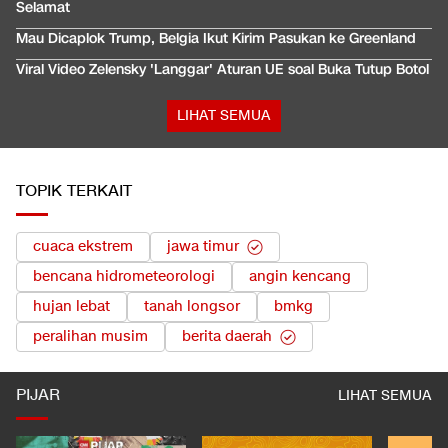
Selamat
Mau Dicaplok Trump, Belgia Ikut Kirim Pasukan ke Greenland
Viral Video Zelensky 'Langgar' Aturan UE soal Buka Tutup Botol
LIHAT SEMUA
TOPIK TERKAIT
cuaca ekstrem
jawa timur
bencana hidrometeorologi
angin kencang
hujan lebat
tanah longsor
bmkg
peralihan musim
berita daerah
PIJAR
LIHAT SEMUA