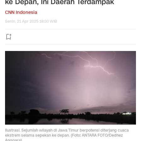
ke Depan, Ini Daerah Terdampak
CNN Indonesia
Senin, 21 Apr 2025 18:30 WIB
Ilustrasi. Sejumlah wilayah di Jawa Timur berpotensi diterjang cuaca
ekstrem selama sepekan ke depan. (Foto: ANTARA FOTO/Dedhez
Anggara)