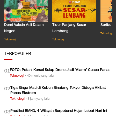
Demi Vaksin Asli Dalam
Tidur Panjang Sesar
Seribu J
Negeri
Lembang
Teknologi
Teknologi
Teknologi
TERPOPULER
FOTO: Petani Korsel Sulap Drone Jadi 'Alarm' Cuaca Panas
0
1
Teknologi
•
40 menit yang lalu
Tiga Singa Mati di Kebun Binatang Tokyo, Diduga Akibat
0
2
Panas Ekstrem
Teknologi
•
3 jam yang lalu
Prediksi BMKG, 4 Wilayah Berpotensi Hujan Lebat Hari Ini
0
3