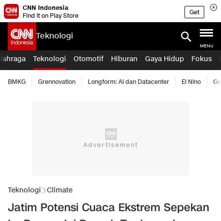
CNN Indonesia
Get
Find it on Play Store
Teknologi
MENU
lahraga
Teknologi
Otomotif
Hiburan
Gaya Hidup
Fokus
BMKG
Grennovation
Longform: AI dan Datacenter
El Nino
Ge
Teknologi
Climate
Jatim Potensi Cuaca Ekstrem Sepekan