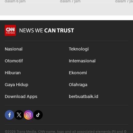
dalam 6 jam
dalam 7 jam
dalam 7 j
Nasional
Teknologi
Otomotif
Internasional
Hiburan
Ekonomi
Gaya Hidup
Olahraga
Download Apps
berbuatbaik.id
©2026 Trans Media, CNN name, logo and all associated elements (R) and ©