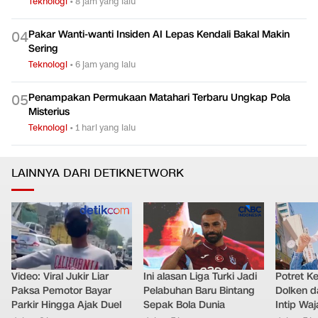
Teknologi
•
8 jam yang lalu
Pakar Wanti-wanti Insiden AI Lepas Kendali Bakal Makin
0
4
Sering
Teknologi
•
6 jam yang lalu
Penampakan Permukaan Matahari Terbaru Ungkap Pola
0
5
Misterius
Teknologi
•
1 hari yang lalu
LAINNYA DARI DETIKNETWORK
Video: Viral Jukir Liar
Ini alasan Liga Turki Jadi
Potret K
Paksa Pemotor Bayar
Pelabuhan Baru Bintang
Dolken d
Parkir Hingga Ajak Duel
Sepak Bola Dunia
Intip Wa