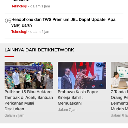
Teknologi
•
dalam 1 jam
Headphone dan TWS Premium JBL Dapat Update, Apa
0
5
yang Baru?
Teknologi
•
dalam 2 jam
LAINNYA DARI DETIKNETWORK
Pulihkan 15 Ribu Hektare
Prabowo Kasih Rapor
7 Tanda 
Tambak di Aceh, Bantuan
Kinerja Bahlil :
Orang Pe
Perikanan Mulai
Memuaskan!
Bermenta
Disalurkan
Mudah M
dalam 7 jam
dalam 7 jam
dalam 6 j