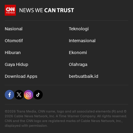
Nasional
Teknologi
Otomotif
Internasional
Hiburan
Ekonomi
Gaya Hidup
Olahraga
Download Apps
berbuatbaik.id
©2026 Trans Media, CNN name, logo and all associated elements (R) and ©
2026 Cable News Network, Inc. A Time Warner Company. All rights reserved.
CNN and the CNN logo are registered marks of Cable News Network, Inc.,
displayed with permission.