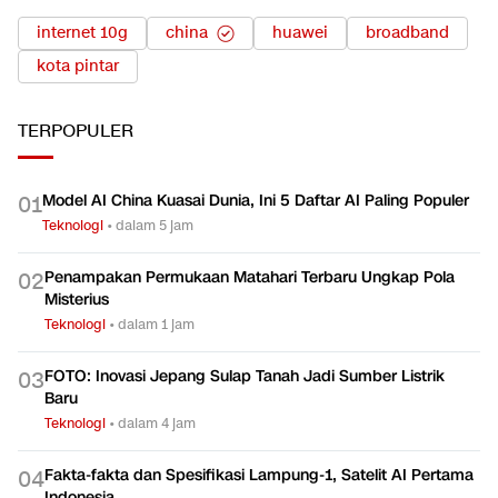
internet 10g
china
huawei
broadband
kota pintar
TERPOPULER
Model AI China Kuasai Dunia, Ini 5 Daftar AI Paling Populer
0
1
Teknologi
•
dalam 5 jam
Penampakan Permukaan Matahari Terbaru Ungkap Pola
0
2
Misterius
Teknologi
•
dalam 1 jam
FOTO: Inovasi Jepang Sulap Tanah Jadi Sumber Listrik
0
3
Baru
Teknologi
•
dalam 4 jam
Fakta-fakta dan Spesifikasi Lampung-1, Satelit AI Pertama
0
4
Indonesia