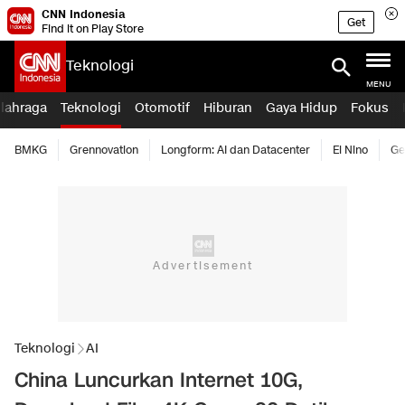
CNN Indonesia
Get
Find it on Play Store
Teknologi
MENU
lahraga
Teknologi
Otomotif
Hiburan
Gaya Hidup
Fokus
BMKG
Grennovation
Longform: AI dan Datacenter
El Nino
Ge
Teknologi
AI
China Luncurkan Internet 10G,