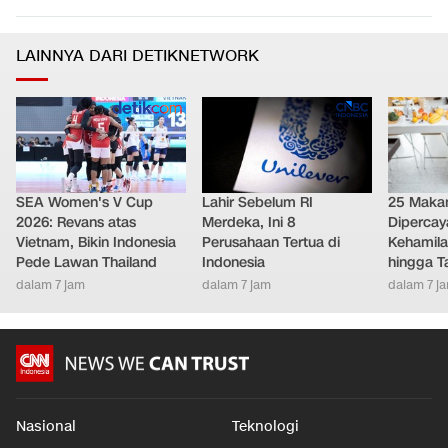
LAINNYA DARI DETIKNETWORK
SEA Women's V Cup
Lahir Sebelum RI
25 Maka
2026: Revans atas
Merdeka, Ini 8
Diperca
Vietnam, Bikin Indonesia
Perusahaan Tertua di
Kehamila
Pede Lawan Thailand
Indonesia
hingga T
dalam 7 jam
dalam 7 jam
dalam 7 j
Nasional
Teknologi