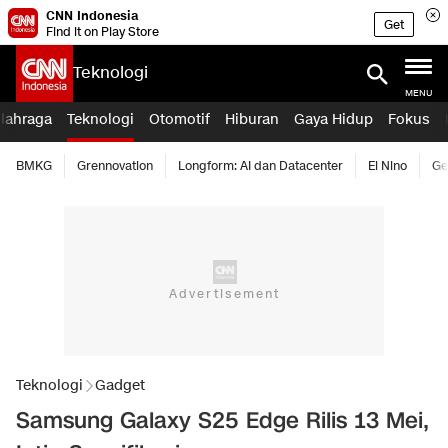
CNN Indonesia
Get
Find it on Play Store
Teknologi
MENU
lahraga
Teknologi
Otomotif
Hiburan
Gaya Hidup
Fokus
BMKG
Grennovation
Longform: AI dan Datacenter
El Nino
Ge
Teknologi
Gadget
Samsung Galaxy S25 Edge Rilis 13 Mei,