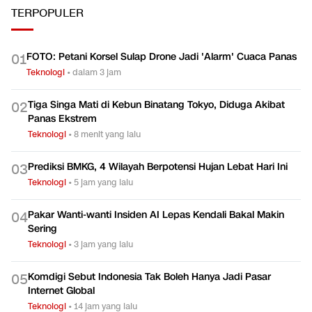
TERPOPULER
FOTO: Petani Korsel Sulap Drone Jadi 'Alarm' Cuaca Panas
0
1
Teknologi
•
dalam 3 jam
Tiga Singa Mati di Kebun Binatang Tokyo, Diduga Akibat
0
2
Panas Ekstrem
Teknologi
•
8 menit yang lalu
Prediksi BMKG, 4 Wilayah Berpotensi Hujan Lebat Hari Ini
0
3
Teknologi
•
5 jam yang lalu
Pakar Wanti-wanti Insiden AI Lepas Kendali Bakal Makin
0
4
Sering
Teknologi
•
3 jam yang lalu
Komdigi Sebut Indonesia Tak Boleh Hanya Jadi Pasar
0
5
Internet Global
Teknologi
•
14 jam yang lalu