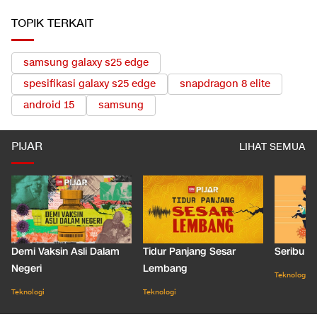
TOPIK TERKAIT
samsung galaxy s25 edge
spesifikasi galaxy s25 edge
snapdragon 8 elite
android 15
samsung
PIJAR
LIHAT SEMUA
Demi Vaksin Asli Dalam
Tidur Panjang Sesar
Seribu J
Negeri
Lembang
Teknologi
Teknologi
Teknologi