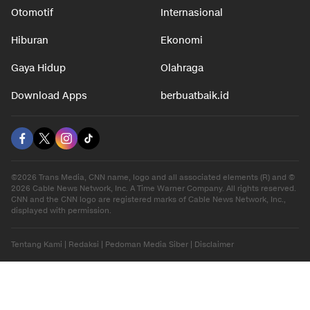
Otomotif
Internasional
Hiburan
Ekonomi
Gaya Hidup
Olahraga
Download Apps
berbuatbaik.id
©2026 Trans Media, CNN name, logo and all associated elements (R) and ©
2026 Cable News Network, Inc. A Time Warner Company. All rights reserved.
CNN and the CNN logo are registered marks of Cable News Network, Inc.,
displayed with permission.
Tentang Kami
|
Redaksi
|
Pedoman Media Siber
|
Disclaimer