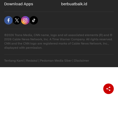
Download Apps
berbuatbaik.id
©2026 Trans Media, CNN name, logo and all associated elements (R) and ©
2026 Cable News Network, Inc. A Time Warner Company. All rights reserved.
CNN and the CNN logo are registered marks of Cable News Network, Inc.,
displayed with permission.
Tentang Kami
|
Redaksi
|
Pedoman Media Siber
|
Disclaimer