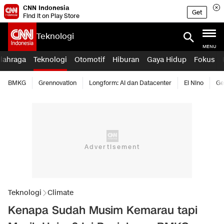
CNN Indonesia
Get
Find it on Play Store
Teknologi
MENU
lahraga
Teknologi
Otomotif
Hiburan
Gaya Hidup
Fokus
BMKG
Grennovation
Longform: AI dan Datacenter
El Nino
Ge
Teknologi
Climate
Kenapa Sudah Musim Kemarau tapi