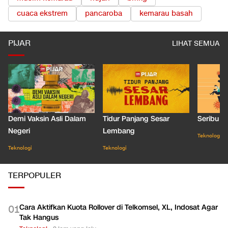
cuaca ekstrem
pancaroba
kemarau basah
PIJAR
LIHAT SEMUA
Demi Vaksin Asli Dalam
Tidur Panjang Sesar
Seribu J
Negeri
Lembang
Teknologi
Teknologi
Teknologi
TERPOPULER
Cara Aktifkan Kuota Rollover di Telkomsel, XL, Indosat Agar
0
1
Tak Hangus