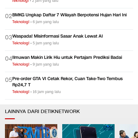
Teknologi
•
2 jam yang lalu
BMKG Ungkap Daftar 7 Wilayah Berpotensi Hujan Hari Ini
0
2
Teknologi
•
6 jam yang lalu
Waspada! Misinformasi Sasar Anak Lewat AI
0
3
Teknologi
•
5 jam yang lalu
Ilmuwan Makin Lirik Hiu untuk Pertajam Prediksi Badai
0
4
Teknologi
•
9 jam yang lalu
Pre-order GTA VI Cetak Rekor, Cuan Take-Two Tembus
0
5
Rp24,7 T
Teknologi
•
16 jam yang lalu
LAINNYA DARI DETIKNETWORK