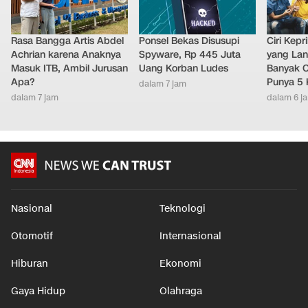
Rasa Bangga Artis Abdel
Ponsel Bekas Disusupi
Ciri Kep
Achrian karena Anaknya
Spyware, Rp 445 Juta
yang Lan
Masuk ITB, Ambil Jurusan
Uang Korban Ludes
Banyak O
Apa?
Punya 5 
dalam 7 jam
dalam 7 jam
dalam 6 j
Nasional
Teknologi
Otomotif
Internasional
Hiburan
Ekonomi
Gaya Hidup
Olahraga