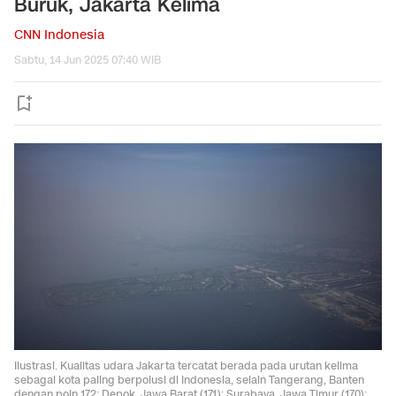
Buruk, Jakarta Kelima
CNN Indonesia
Sabtu, 14 Jun 2025 07:40 WIB
Ilustrasi. Kualitas udara Jakarta tercatat berada pada urutan kelima
sebagai kota paling berpolusi di Indonesia, selain Tangerang, Banten
dengan poin 172; Depok, Jawa Barat (171); Surabaya, Jawa Timur (170);