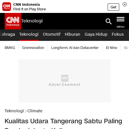
CNN Indonesia
Get
Find it on Play Store
Teknologi
MENU
lahraga
Teknologi
Otomotif
Hiburan
Gaya Hidup
Fokus
BMKG
Grennovation
Longform: AI dan Datacenter
El Nino
Ge
Teknologi
Climate
Kualitas Udara Tangerang Sabtu Paling