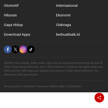
Otomotif
Internasional
Hiburan
Ekonomi
Gaya Hidup
Olahraga
Download Apps
berbuatbaik.id
©2026 Trans Media, CNN name, logo and all associated elements (R) and ©
2026 Cable News Network, Inc. A Time Warner Company. All rights reserved.
CNN and the CNN logo are registered marks of Cable News Network, Inc.,
displayed with permission.
Tentang Kami
|
Redaksi
|
Pedoman Media Siber
|
Disclaimer