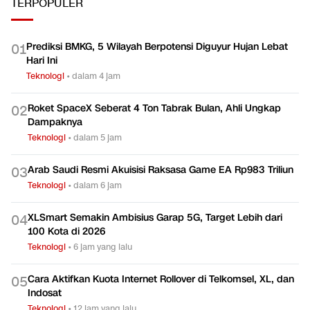
TERPOPULER
Prediksi BMKG, 5 Wilayah Berpotensi Diguyur Hujan Lebat
0
1
Hari Ini
Teknologi
•
dalam 4 jam
Roket SpaceX Seberat 4 Ton Tabrak Bulan, Ahli Ungkap
0
2
Dampaknya
Teknologi
•
dalam 5 jam
Arab Saudi Resmi Akuisisi Raksasa Game EA Rp983 Triliun
0
3
Teknologi
•
dalam 6 jam
XLSmart Semakin Ambisius Garap 5G, Target Lebih dari
0
4
100 Kota di 2026
Teknologi
•
6 jam yang lalu
Cara Aktifkan Kuota Internet Rollover di Telkomsel, XL, dan
0
5
Indosat
Teknologi
•
12 jam yang lalu