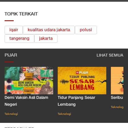
TOPIK TERKAIT
iqair
kualitas udara jakarta
polusi
tangerang
jakarta
PIJAR
LIHAT SEMUA
Demi Vaksin Asli Dalam
Tidur Panjang Sesar
Seribu J
Negeri
Lembang
Teknologi
Teknologi
Teknologi