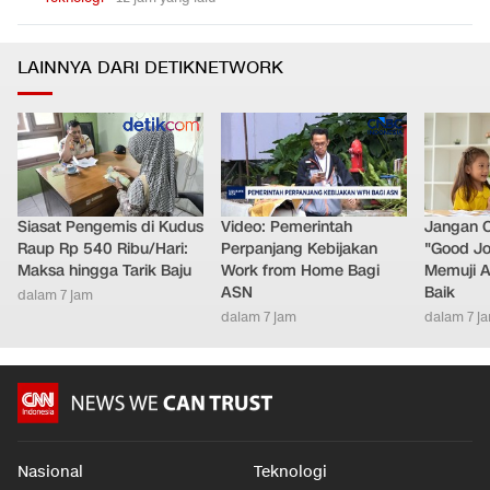
LAINNYA DARI DETIKNETWORK
Siasat Pengemis di Kudus
Video: Pemerintah
Jangan 
Raup Rp 540 Ribu/Hari:
Perpanjang Kebijakan
"Good Jo
Maksa hingga Tarik Baju
Work from Home Bagi
Memuji A
ASN
Baik
dalam 7 jam
dalam 7 jam
dalam 7 j
Nasional
Teknologi