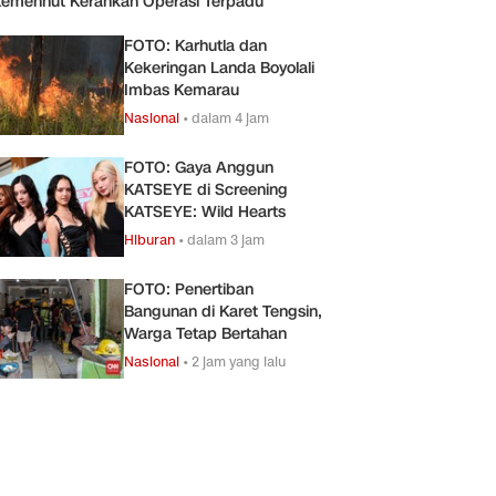
emenhut Kerahkan Operasi Terpadu
FOTO: Karhutla dan
Kekeringan Landa Boyolali
Imbas Kemarau
Nasional
•
dalam 4 jam
FOTO: Gaya Anggun
KATSEYE di Screening
KATSEYE: Wild Hearts
Hiburan
•
dalam 3 jam
FOTO: Penertiban
Bangunan di Karet Tengsin,
Warga Tetap Bertahan
Nasional
•
2 jam yang lalu