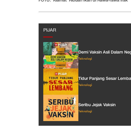
FOTO: 'Kiamat' Ribuan Ikan di Rawa-rawa Irak
PIJAR
Demi Vaksin Asli Dalam Neg
Teknologi
Tidur Panjang Sesar Lemb
Teknologi
Seribu Jejak Vaksin
Teknologi