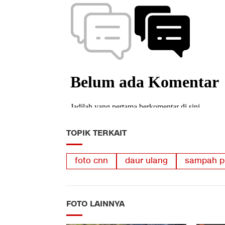
TOPIK TERKAIT
foto cnn
daur ulang
sampah pl
FOTO LAINNYA