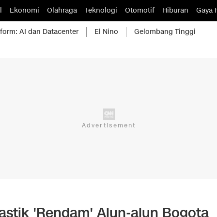
l
Ekonomi
Olahraga
Teknologi
Otomotif
Hiburan
Gaya 
form: AI dan Datacenter
El Nino
Gelombang Tinggi
astik 'Rendam' Alun-alun Bogota