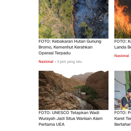
FOTO: Kebakaran Hutan Gunung
FOTO: Ka
Bromo, Kemenhut Kerahkan
Landa B
Operasi Terpadu
Nasional
Nasional
• 3 jam yang lalu
FOTO: UNESCO Tetapkan Wadi
FOTO: P
Wurayah Jadi Situs Warisan Alam
Karet Te
Pertama UEA
Bertaha