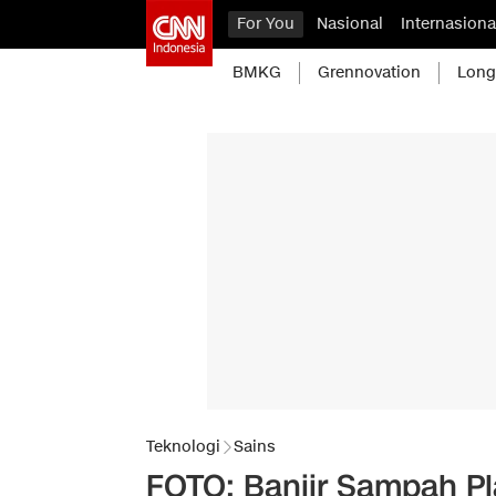
For You
Nasional
Internasiona
BMKG
Grennovation
Long
Teknologi
Sains
FOTO: Banjir Sampah Pl