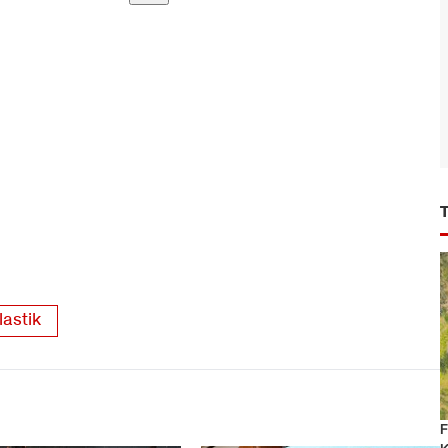
astik
F