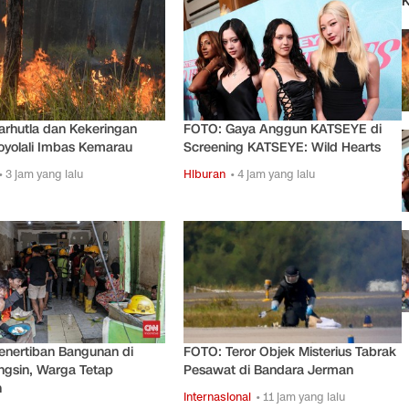
K
rhutla dan Kekeringan
FOTO: Gaya Anggun KATSEYE di
oyolali Imbas Kemarau
Screening KATSEYE: Wild Hearts
• 3 jam yang lalu
Hiburan
• 4 jam yang lalu
enertiban Bangunan di
FOTO: Teror Objek Misterius Tabrak
ngsin, Warga Tetap
Pesawat di Bandara Jerman
n
Internasional
• 11 jam yang lalu