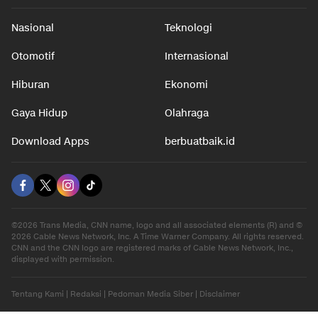
Nasional
Teknologi
Otomotif
Internasional
Hiburan
Ekonomi
Gaya Hidup
Olahraga
Download Apps
berbuatbaik.id
©2026 Trans Media, CNN name, logo and all associated elements (R) and ©
2026 Cable News Network, Inc. A Time Warner Company. All rights reserved.
CNN and the CNN logo are registered marks of Cable News Network, Inc.,
displayed with permission.
Tentang Kami
|
Redaksi
|
Pedoman Media Siber
|
Disclaimer