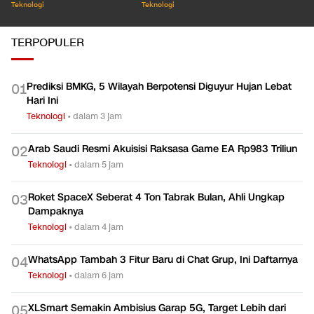
Teknologi
Teknologi
TERPOPULER
Prediksi BMKG, 5 Wilayah Berpotensi Diguyur Hujan Lebat
0
1
Hari Ini
Teknologi
•
dalam 3 jam
Arab Saudi Resmi Akuisisi Raksasa Game EA Rp983 Triliun
0
2
Teknologi
•
dalam 5 jam
Roket SpaceX Seberat 4 Ton Tabrak Bulan, Ahli Ungkap
0
3
Dampaknya
Teknologi
•
dalam 4 jam
WhatsApp Tambah 3 Fitur Baru di Chat Grup, Ini Daftarnya
0
4
Teknologi
•
dalam 6 jam
XLSmart Semakin Ambisius Garap 5G, Target Lebih dari
0
5