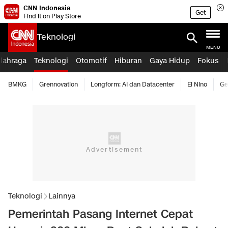
CNN Indonesia
Get
Find it on Play Store
Teknologi
MENU
lahraga
Teknologi
Otomotif
Hiburan
Gaya Hidup
Fokus
BMKG
Grennovation
Longform: AI dan Datacenter
El Nino
Ge
Teknologi
Lainnya
Pemerintah Pasang Internet Cepat