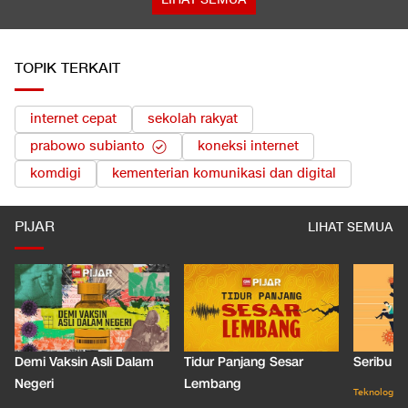
TOPIK TERKAIT
internet cepat
sekolah rakyat
prabowo subianto
koneksi internet
komdigi
kementerian komunikasi dan digital
PIJAR
LIHAT SEMUA
Demi Vaksin Asli Dalam
Tidur Panjang Sesar
Seribu J
Negeri
Lembang
Teknologi