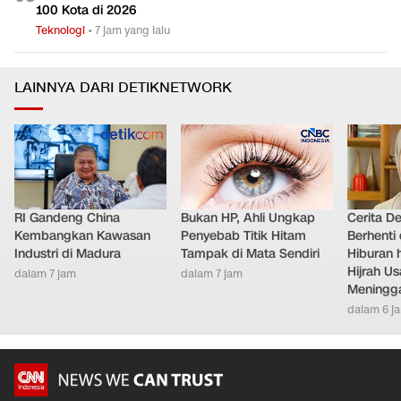
100 Kota di 2026
Teknologi
•
7 jam yang lalu
LAINNYA DARI DETIKNETWORK
RI Gandeng China
Bukan HP, Ahli Ungkap
Cerita D
Kembangkan Kawasan
Penyebab Titik Hitam
Berhenti 
Industri di Madura
Tampak di Mata Sendiri
Hiburan h
Hijrah Us
dalam 7 jam
dalam 7 jam
Meningg
dalam 6 j