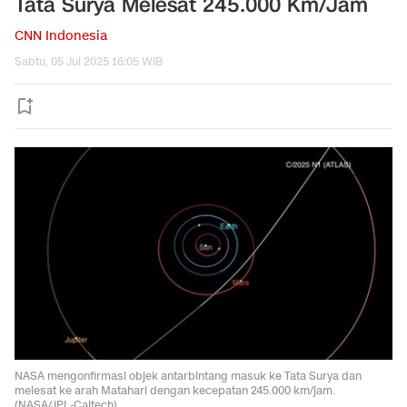
Tata Surya Melesat 245.000 Km/Jam
CNN Indonesia
Sabtu, 05 Jul 2025 16:05 WIB
NASA mengonfirmasi objek antarbintang masuk ke Tata Surya dan
melesat ke arah Matahari dengan kecepatan 245.000 km/jam.
(NASA/JPL-Caltech)