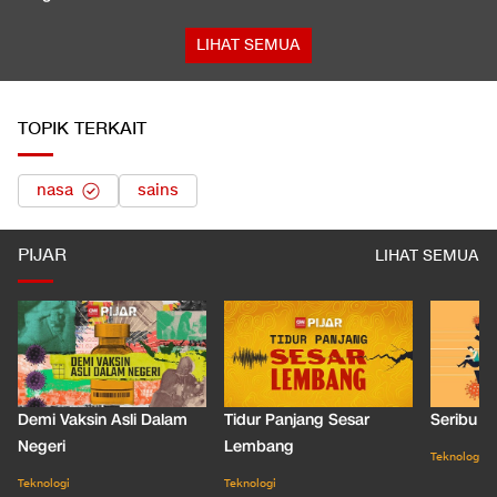
LIHAT SEMUA
TOPIK TERKAIT
nasa
sains
PIJAR
LIHAT SEMUA
Demi Vaksin Asli Dalam
Tidur Panjang Sesar
Seribu J
Negeri
Lembang
Teknologi
Teknologi
Teknologi