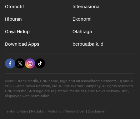
Otomotif
Internasional
Hiburan
Ekonomi
Gaya Hidup
Olahraga
Download Apps
berbuatbaik.id
©2026 Trans Media, CNN name, logo and all associated elements (R) and ©
2026 Cable News Network, Inc. A Time Warner Company. All rights reserved.
CNN and the CNN logo are registered marks of Cable News Network, Inc.,
displayed with permission.
Tentang Kami
|
Redaksi
|
Pedoman Media Siber
|
Disclaimer