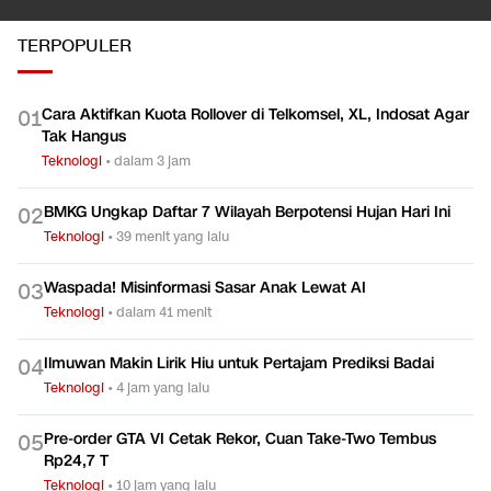
TERPOPULER
Cara Aktifkan Kuota Rollover di Telkomsel, XL, Indosat Agar
0
1
Tak Hangus
Teknologi
•
dalam 3 jam
BMKG Ungkap Daftar 7 Wilayah Berpotensi Hujan Hari Ini
0
2
Teknologi
•
39 menit yang lalu
Waspada! Misinformasi Sasar Anak Lewat AI
0
3
Teknologi
•
dalam 41 menit
Ilmuwan Makin Lirik Hiu untuk Pertajam Prediksi Badai
0
4
Teknologi
•
4 jam yang lalu
Pre-order GTA VI Cetak Rekor, Cuan Take-Two Tembus
0
5
Rp24,7 T
Teknologi
•
10 jam yang lalu