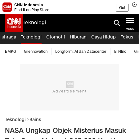
CNN Indonesia
Get
Find it on Play Store
Teknologi
MENU
lahraga
Teknologi
Otomotif
Hiburan
Gaya Hidup
Fokus
BMKG
Grennovation
Longform: AI dan Datacenter
El Nino
Ge
Teknologi
Sains
NASA Ungkap Objek Misterius Masuk