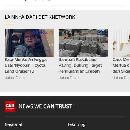
LAINNYA DARI DETIKNETWORK
Kata Menko Airlangga
Sampah Plastik Jadi
Cara Men
Usai 'Nyobain' Toyota
Paving, Dukung Target
Mertua d
Land Cruiser FJ
Pengurangan Limbah
dari Sik
dalam 7 jam
dalam 7 jam
dalam 7 j
Nasional
Teknologi