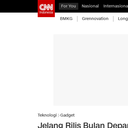
For You
Nasional
Internasiona
BMKG
Grennovation
Long
Teknologi
Gadget
Jelang Rilis Bulan Depa