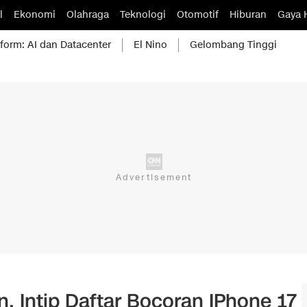
l
Ekonomi
Olahraga
Teknologi
Otomotif
Hiburan
Gaya 
form: AI dan Datacenter
El Nino
Gelombang Tinggi
n, Intip Daftar Bocoran IPhone 17