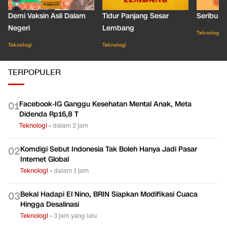
Demi Vaksin Asli Dalam
Tidur Panjang Sesar
Seribu J
Negeri
Lembang
Teknologi
Teknologi
Teknologi
TERPOPULER
Facebook-IG Ganggu Kesehatan Mental Anak, Meta
0
1
Didenda Rp16,8 T
Teknologi
•
dalam 2 jam
Komdigi Sebut Indonesia Tak Boleh Hanya Jadi Pasar
0
2
Internet Global
Teknologi
•
dalam 1 jam
Bekal Hadapi El Nino, BRIN Siapkan Modifikasi Cuaca
0
3
Hingga Desalinasi
Teknologi
•
3 jam yang lalu