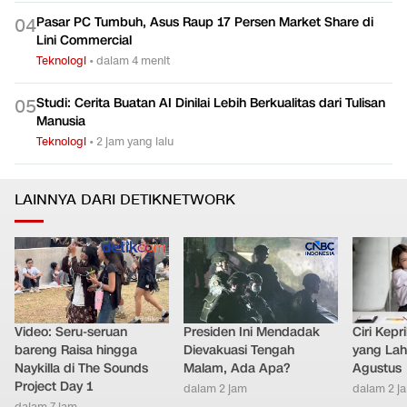
Pasar PC Tumbuh, Asus Raup 17 Persen Market Share di
0
4
Lini Commercial
Teknologi
•
dalam 4 menit
Studi: Cerita Buatan AI Dinilai Lebih Berkualitas dari Tulisan
0
5
Manusia
Teknologi
•
2 jam yang lalu
LAINNYA DARI DETIKNETWORK
Video: Seru-seruan
Presiden Ini Mendadak
Ciri Kep
bareng Raisa hingga
Dievakuasi Tengah
yang Lahi
Naykilla di The Sounds
Malam, Ada Apa?
Agustus
Project Day 1
dalam 2 jam
dalam 2 j
dalam 7 jam