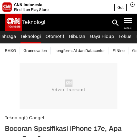
CNN Indonesia
Get
Find it on Play Store
Teknologi
MENU
lahraga
Teknologi
Otomotif
Hiburan
Gaya Hidup
Fokus
BMKG
Grennovation
Longform: AI dan Datacenter
El Nino
Ge
Teknologi
Gadget
Bocoran Spesifikasi iPhone 17e, Apa