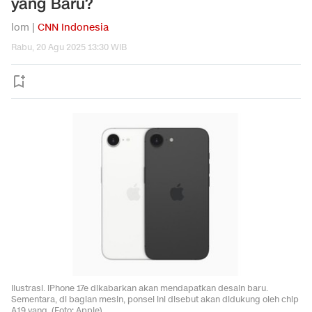
yang Baru?
lom |
CNN Indonesia
Rabu, 20 Agu 2025 13:30 WIB
Ilustrasi. iPhone 17e dikabarkan akan mendapatkan desain baru.
Sementara, di bagian mesin, ponsel ini disebut akan didukung oleh chip
A19 yang. (Foto: Apple)