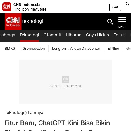
CNN Indonesia
Get
Find it on Play Store
Teknologi
MENU
lahraga
Teknologi
Otomotif
Hiburan
Gaya Hidup
Fokus
BMKG
Grennovation
Longform: AI dan Datacenter
El Nino
Ge
Teknologi
Lainnya
Fitur Baru, ChatGPT Kini Bisa Bikin