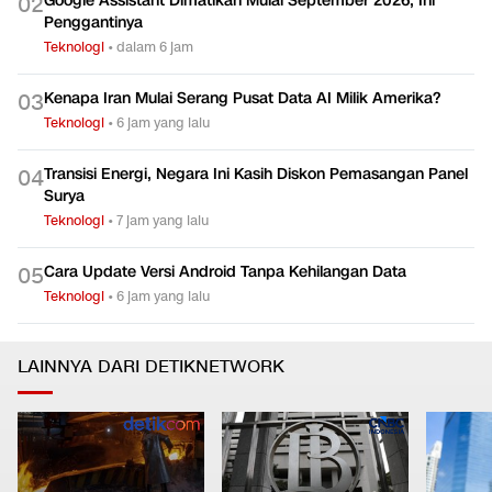
Google Assistant Dimatikan Mulai September 2026, Ini
0
2
Penggantinya
Teknologi
•
dalam 6 jam
Kenapa Iran Mulai Serang Pusat Data AI Milik Amerika?
0
3
Teknologi
•
6 jam yang lalu
Transisi Energi, Negara Ini Kasih Diskon Pemasangan Panel
0
4
Surya
Teknologi
•
7 jam yang lalu
Cara Update Versi Android Tanpa Kehilangan Data
0
5
Teknologi
•
6 jam yang lalu
LAINNYA DARI DETIKNETWORK