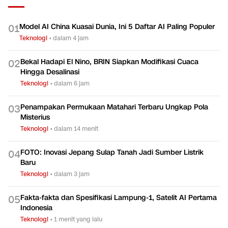
Model AI China Kuasai Dunia, Ini 5 Daftar AI Paling Populer
0
1
Teknologi
•
dalam 4 jam
Bekal Hadapi El Nino, BRIN Siapkan Modifikasi Cuaca
0
2
Hingga Desalinasi
Teknologi
•
dalam 6 jam
Penampakan Permukaan Matahari Terbaru Ungkap Pola
0
3
Misterius
Teknologi
•
dalam 14 menit
FOTO: Inovasi Jepang Sulap Tanah Jadi Sumber Listrik
0
4
Baru
Teknologi
•
dalam 3 jam
Fakta-fakta dan Spesifikasi Lampung-1, Satelit AI Pertama
0
5
Indonesia
Teknologi
•
1 menit yang lalu