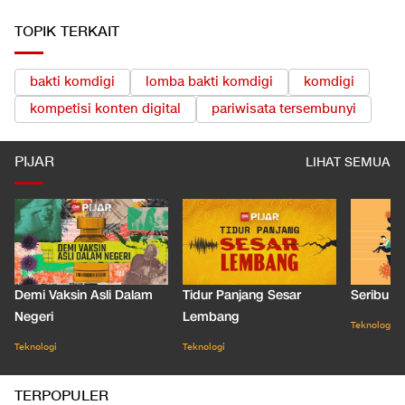
TOPIK TERKAIT
bakti komdigi
lomba bakti komdigi
komdigi
kompetisi konten digital
pariwisata tersembunyi
PIJAR
LIHAT SEMUA
Demi Vaksin Asli Dalam
Tidur Panjang Sesar
Seribu J
Negeri
Lembang
Teknologi
Teknologi
Teknologi
TERPOPULER