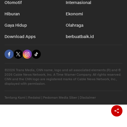
Otomotif
Internasional
Hiburan
Ekonomi
Gaya Hidup
Olahraga
Download Apps
berbuatbaik.id
©2026 Trans Media, CNN name, logo and all associated elements (R) and ©
2026 Cable News Network, Inc. A Time Warner Company. All rights reserved.
CNN and the CNN logo are registered marks of Cable News Network, Inc.,
displayed with permission.
Tentang Kami
|
Redaksi
|
Pedoman Media Siber
|
Disclaimer