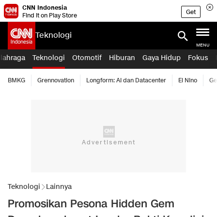
CNN Indonesia
Get
Find it on Play Store
Teknologi
MENU
lahraga
Teknologi
Otomotif
Hiburan
Gaya Hidup
Fokus
BMKG
Grennovation
Longform: AI dan Datacenter
El Nino
Ge
Teknologi
Lainnya
Promosikan Pesona Hidden Gem