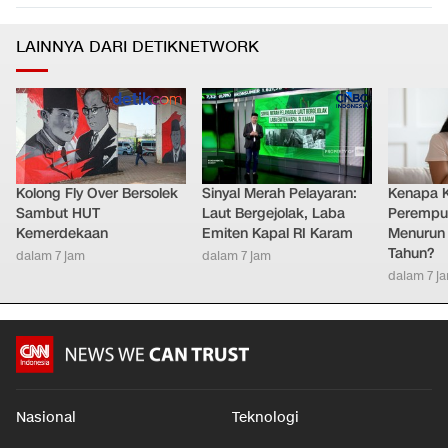
LAINNYA DARI DETIKNETWORK
Kolong Fly Over Bersolek
Sinyal Merah Pelayaran:
Kenapa 
Sambut HUT
Laut Bergejolak, Laba
Perempu
Kemerdekaan
Emiten Kapal RI Karam
Menurun 
Tahun?
dalam 7 jam
dalam 7 jam
dalam 7 j
Nasional
Teknologi