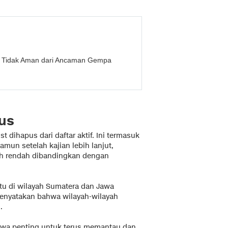
 Tidak Aman dari Ancaman Gempa
us
 dihapus dari daftar aktif. Ini termasuk
mun setelah kajian lebih lanjut,
ebih rendah dibandingkan dengan
u di wilayah Sumatera dan Jawa
menyatakan bahwa wilayah-wilayah
.
hwa penting untuk terus memantau dan