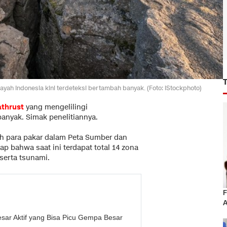
layah Indonesia kini terdeteksi bertambah banyak. (Foto: iStockphoto)
thrust
yang mengelilingi
banyak. Simak penelitiannya.
leh para pakar dalam Peta Sumber dan
p bahwa saat ini terdapat total 14 zona
serta tsunami.
F
A
Sesar Aktif yang Bisa Picu Gempa Besar