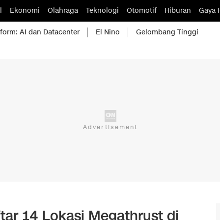
l
Ekonomi
Olahraga
Teknologi
Otomotif
Hiburan
Gaya 
form: AI dan Datacenter
El Nino
Gelombang Tinggi
tar 14 Lokasi Megathrust di