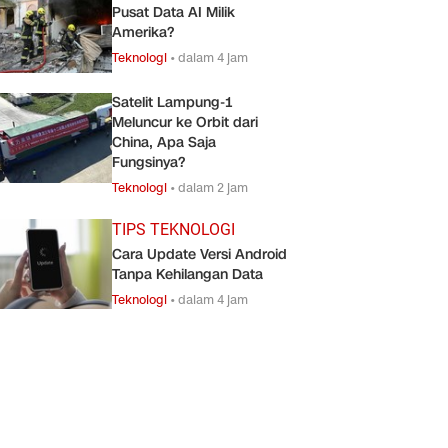
Pusat Data AI Milik
Amerika?
Teknologi
•
dalam 4 jam
Satelit Lampung-1
Meluncur ke Orbit dari
China, Apa Saja
Fungsinya?
Teknologi
•
dalam 2 jam
TIPS TEKNOLOGI
Cara Update Versi Android
Tanpa Kehilangan Data
Teknologi
•
dalam 4 jam