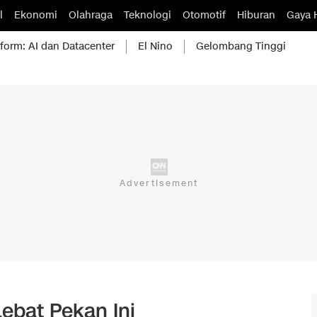
l
Ekonomi
Olahraga
Teknologi
Otomotif
Hiburan
Gaya 
form: AI dan Datacenter
El Nino
Gelombang Tinggi
Lebat Pekan Ini