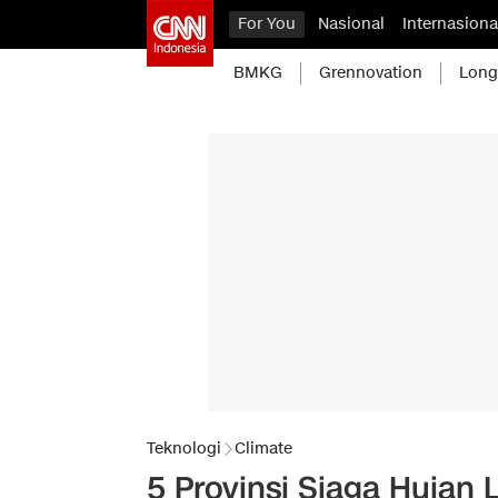
For You
Nasional
Internasiona
BMKG
Grennovation
Long
Teknologi
Climate
5 Provinsi Siaga Hujan 