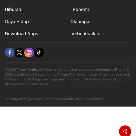
Hiburan
Ekonomi
Gaya Hidup
Olahraga
Download Apps
berbuatbaik.id
©2026 Trans Media, CNN name, logo and all associated elements (R) and ©
2026 Cable News Network, Inc. A Time Warner Company. All rights reserved.
CNN and the CNN logo are registered marks of Cable News Network, Inc.,
displayed with permission.
Tentang Kami
|
Redaksi
|
Pedoman Media Siber
|
Disclaimer