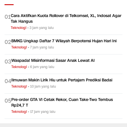
Cara Aktifkan Kuota Rollover di Telkomsel, XL, Indosat Agar
0
1
Tak Hangus
Teknologi
•
3 jam yang lalu
BMKG Ungkap Daftar 7 Wilayah Berpotensi Hujan Hari Ini
0
2
Teknologi
•
7 jam yang lalu
Waspada! Misinformasi Sasar Anak Lewat AI
0
3
Teknologi
•
6 jam yang lalu
Ilmuwan Makin Lirik Hiu untuk Pertajam Prediksi Badai
0
4
Teknologi
•
10 jam yang lalu
Pre-order GTA VI Cetak Rekor, Cuan Take-Two Tembus
0
5
Rp24,7 T
Teknologi
•
17 jam yang lalu