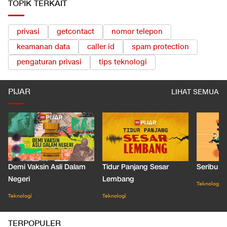
TOPIK TERKAIT
privasi
getcontact
nomor telepon
keamanan data
caller id
spam protection
pengaturan privasi
tips teknologi
PIJAR
LIHAT SEMUA
Demi Vaksin Asli Dalam
Tidur Panjang Sesar
Seribu J
Negeri
Lembang
Teknologi
Teknologi
Teknologi
TERPOPULER