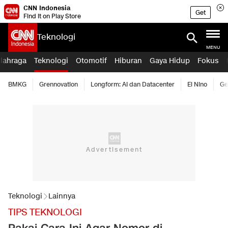
CNN Indonesia
Get
Find it on Play Store
Teknologi
MENU
lahraga
Teknologi
Otomotif
Hiburan
Gaya Hidup
Fokus
BMKG
Grennovation
Longform: AI dan Datacenter
El Nino
Ge
Teknologi
Lainnya
TIPS TEKNOLOGI