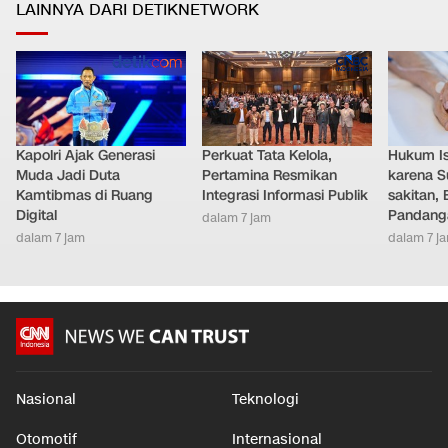
LAINNYA DARI DETIKNETWORK
Kapolri Ajak Generasi
Perkuat Tata Kelola,
Hukum Ist
Muda Jadi Duta
Pertamina Resmikan
karena S
Kamtibmas di Ruang
Integrasi Informasi Publik
sakitan, 
Digital
Pandang
dalam 7 jam
dalam 7 jam
dalam 7 j
Nasional
Teknologi
Otomotif
Internasional