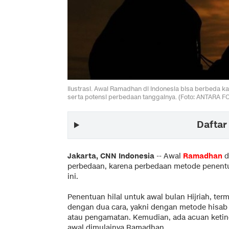
Ilustrasi. Awal Ramadhan di Indonesia bisa berbeda ka
serta potensi perbedaan tanggalnya. (Foto: ANTARA F
Daftar 
Jakarta, CNN Indonesia
--
Awal
Ramadhan
d
perbedaan, karena perbedaan metode penen
ini.
Penentuan hilal untuk awal bulan Hijriah, te
dengan dua cara, yakni dengan metode hisab
atau pengamatan. Kemudian, ada acuan ketin
awal dimulainya Ramadhan.