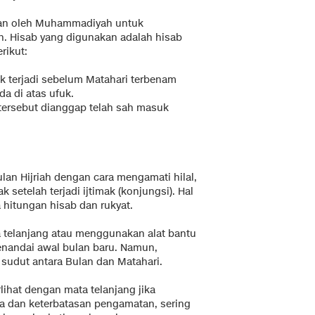
akan oleh Muhammadiyah untuk
h. Hisab yang digunakan adalah hisab
rikut:
mak terjadi sebelum Matahari terbenam
a di atas ufuk.
ri tersebut dianggap telah sah masuk
an Hijriah dengan cara mengamati hilal,
k setelah terjadi ijtimak (konjungsi). Hal
 hitungan hisab dan rukyat.
 telanjang atau menggunakan alat bantu
menandai awal bulan baru. Namun,
ak sudut antara Bulan dan Matahari.
rlihat dengan mata telanjang jika
aca dan keterbatasan pengamatan, sering