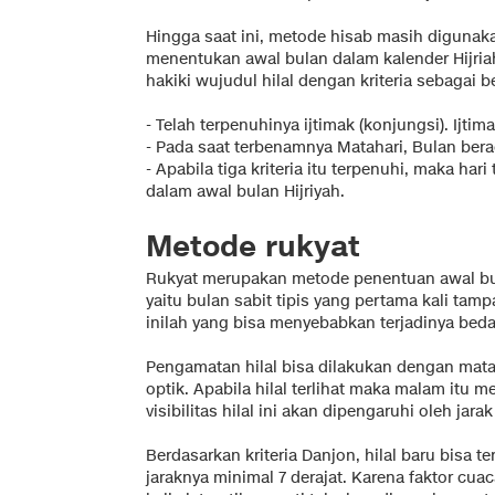
Hingga saat ini, metode hisab masih digun
menentukan awal bulan dalam kalender Hijria
hakiki wujudul hilal dengan kriteria sebagai be
- Telah terpenuhinya ijtimak (konjungsi). Ijti
- Pada saat terbenamnya Matahari, Bulan berad
- Apabila tiga kriteria itu terpenuhi, maka ha
dalam awal bulan Hijriyah.
Metode rukyat
Rukyat merupakan metode penentuan awal bul
yaitu bulan sabit tipis yang pertama kali tampa
inilah yang bisa menyebabkan terjadinya beda
Pengamatan hilal bisa dilakukan dengan mata
optik. Apabila hilal terlihat maka malam itu 
visibilitas hilal ini akan dipengaruhi oleh jar
Berdasarkan kriteria Danjon, hilal baru bisa te
jaraknya minimal 7 derajat. Karena faktor cu