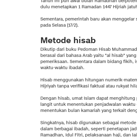
Tahun ini pun awal bulan Ramadhan berpote
dulu menetapkan 1 Ramadan 1447 Hijriah jatuh
Sementara, pemerintah baru akan menggelar
pada Selasa (17/2).
Metode hisab
Dikutip dari buku Pedoman Hisab Muhammadiy
berasal dari bahasa Arab yaitu "al hisab" yan
pemeriksaan. Sementara dalam bidang fikih, i
waktu-waktu ibadah.
Hisab menggunakan hitungan numerik-matem
Hijriyah tanpa verifikasi faktual atau rukyat hila
Dengan hisab, umat Islam dapat menghitung 
langit untuk menentukan penjadwalan waktu 
menentukan bulan kamariah yang terkait den
Singkatnya, hisab digunakan sebagai metode
dalam berbagai ibadah, seperti penetapan jad
Ramadhan, Idul Fitri, pelaksanaan haji, dan la