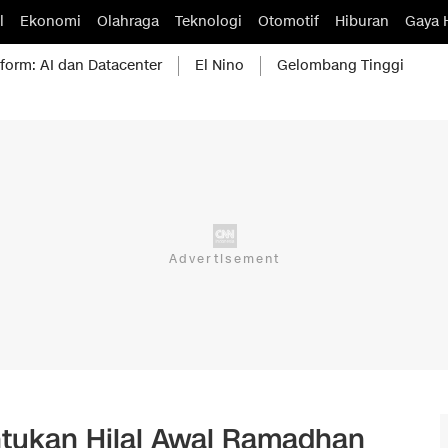
l
Ekonomi
Olahraga
Teknologi
Otomotif
Hiburan
Gaya 
form: AI dan Datacenter
El Nino
Gelombang Tinggi
tukan Hilal Awal Ramadhan