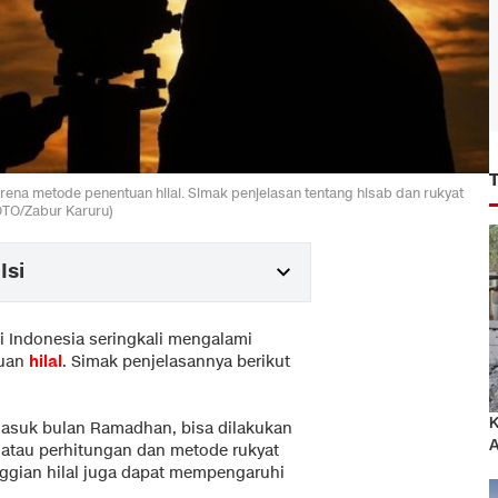
rena metode penentuan hilal. Simak penjelasan tentang hisab dan rukyat
OTO/Zabur Karuru)
Isi
i Indonesia seringkali mengalami
tuan
hilal
. Simak penjelasannya berikut
K
rmasuk bulan Ramadhan, bisa dilakukan
A
 atau perhitungan dan metode rukyat
ggian hilal juga dapat mempengaruhi