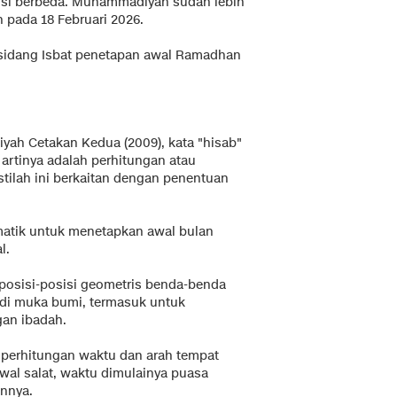
nsi berbeda. Muhammadiyah sudah lebih
 pada 18 Februari 2026.
 sidang Isbat penetapan awal Ramadhan
ah Cetakan Kedua (2009), kata "hisab"
g artinya adalah perhitungan atau
stilah ini berkaitan dengan penentuan
atik untuk menetapkan awal bulan
l.
posisi-posisi geometris benda-benda
di muka bumi, termasuk untuk
gan ibadah.
 perhitungan waktu dan arah tempat
wal salat, waktu dimulainya puasa
innya.