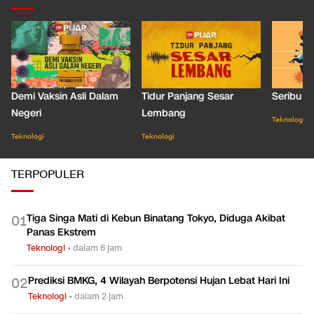
Demi Vaksin Asli Dalam
Tidur Panjang Sesar
Seribu J
Negeri
Lembang
Teknologi
Teknologi
Teknologi
TERPOPULER
Tiga Singa Mati di Kebun Binatang Tokyo, Diduga Akibat
0
1
Panas Ekstrem
Teknologi
•
dalam 6 jam
Prediksi BMKG, 4 Wilayah Berpotensi Hujan Lebat Hari Ini
0
2
Teknologi
•
dalam 2 jam