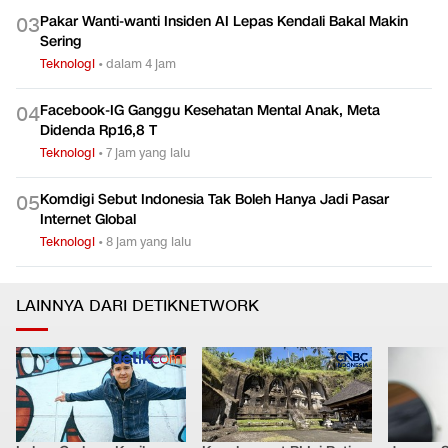
Pakar Wanti-wanti Insiden AI Lepas Kendali Bakal Makin
0
3
Sering
Teknologi
•
dalam 4 jam
Facebook-IG Ganggu Kesehatan Mental Anak, Meta
0
4
Didenda Rp16,8 T
Teknologi
•
7 jam yang lalu
Komdigi Sebut Indonesia Tak Boleh Hanya Jadi Pasar
0
5
Internet Global
Teknologi
•
8 jam yang lalu
LAINNYA DARI DETIKNETWORK