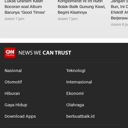
Lukas Graham Kasih
Konglomerat RI Ini Rutin
Jangan 
Bocoran soal Album
Bolak-Balik Gunung Kawi,
Bun, Ini
Barunya 'Good Times'
Begini Kisahnya
Efektif A
Berjeraw
dalam 7 jam
dalam 7 jam
dalam 6 j
Nasional
Teknologi
Otomotif
Internasional
Hiburan
Ekonomi
Gaya Hidup
Olahraga
Download Apps
berbuatbaik.id