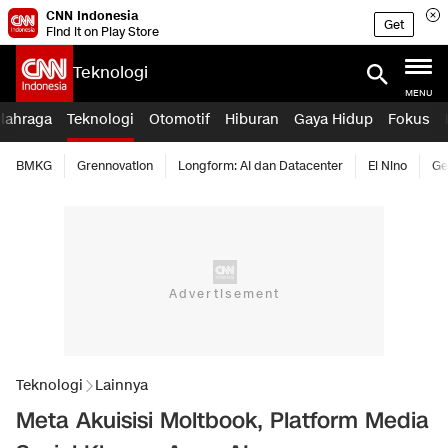
CNN Indonesia
Get
Find it on Play Store
Teknologi
MENU
lahraga
Teknologi
Otomotif
Hiburan
Gaya Hidup
Fokus
BMKG
Grennovation
Longform: AI dan Datacenter
El Nino
Ge
Teknologi
Lainnya
Meta Akuisisi Moltbook, Platform Media