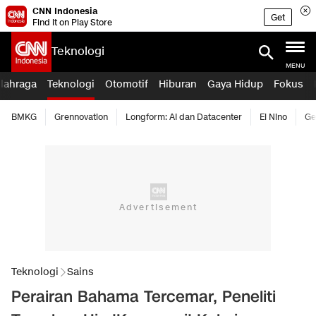
CNN Indonesia
Get
Find it on Play Store
Teknologi
MENU
lahraga
Teknologi
Otomotif
Hiburan
Gaya Hidup
Fokus
BMKG
Grennovation
Longform: AI dan Datacenter
El Nino
Ge
Teknologi
Sains
Perairan Bahama Tercemar, Peneliti