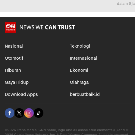
dalam 6 j
Nasional
Teknologi
Otomotif
Internasional
Hiburan
Ekonomi
Gaya Hidup
Olahraga
Download Apps
berbuatbaik.id
©2026 Trans Media, CNN name, logo and all associated elements (R) and ©
2026 Cable News Network, Inc. A Time Warner Company. All rights reserved.