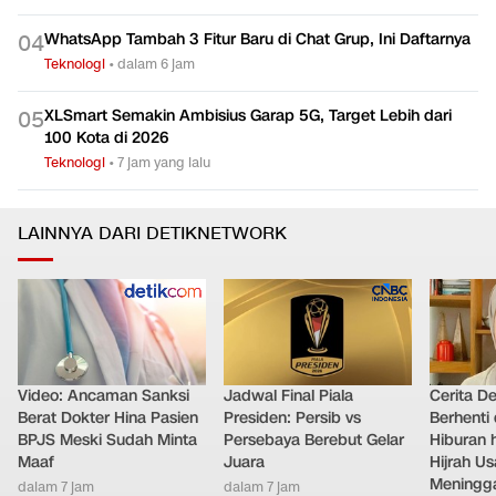
WhatsApp Tambah 3 Fitur Baru di Chat Grup, Ini Daftarnya
0
4
Teknologi
•
dalam 6 jam
XLSmart Semakin Ambisius Garap 5G, Target Lebih dari
0
5
100 Kota di 2026
Teknologi
•
7 jam yang lalu
LAINNYA DARI DETIKNETWORK
Video: Ancaman Sanksi
Jadwal Final Piala
Cerita D
Berat Dokter Hina Pasien
Presiden: Persib vs
Berhenti 
BPJS Meski Sudah Minta
Persebaya Berebut Gelar
Hiburan h
Maaf
Juara
Hijrah Us
Meningg
dalam 7 jam
dalam 7 jam