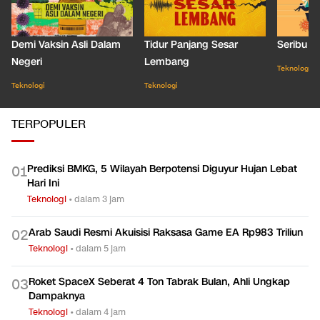
Demi Vaksin Asli Dalam
Tidur Panjang Sesar
Seribu J
Negeri
Lembang
Teknologi
Teknologi
Teknologi
TERPOPULER
Prediksi BMKG, 5 Wilayah Berpotensi Diguyur Hujan Lebat
0
1
Hari Ini
Teknologi
•
dalam 3 jam
Arab Saudi Resmi Akuisisi Raksasa Game EA Rp983 Triliun
0
2
Teknologi
•
dalam 5 jam
Roket SpaceX Seberat 4 Ton Tabrak Bulan, Ahli Ungkap
0
3
Dampaknya
Teknologi
•
dalam 4 jam